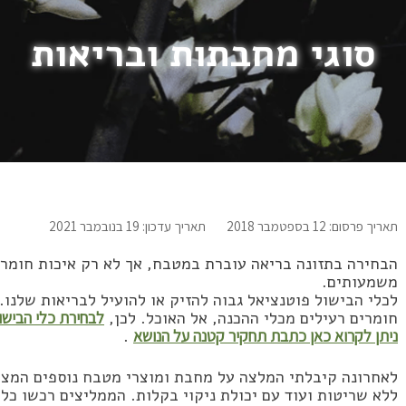
סוגי מחבתות ובריאות
תאריך פרסום: 12 בספטמבר 2018
תאריך עדכון: 19 בנובמבר 2021
הבחירה בתזונה בריאה עוברת במטבח, אך לא רק איכות חומרי 
משמעותים.
לכלי הבישול פוטנציאל גבוה להזיק או להועיל לבריאות שלנו
חומרים רעילים מכלי ההכנה, אל האוכל. לכן,
לבחירת כלי הבישו
ניתן לקרוא כאן כתבת תחקיר קטנה על הנושא
.
לאחרונה קיבלתי המלצה על מחבת ומוצרי מטבח נוספים המצופ
ללא שריטות ועוד עם יכולת ניקוי בקלות. הממליצים רכשו כלים של happycall ומאוד