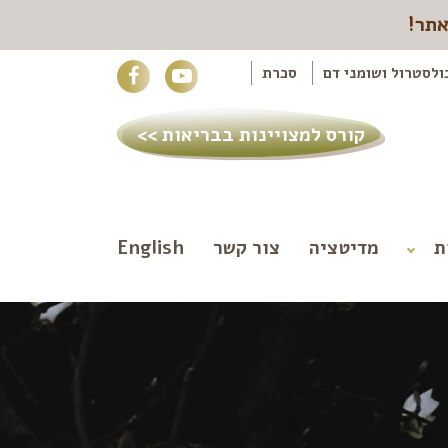
אתר!
ולסטרול ושומני דם
סכרת
קורס למצויינות בבריאות >>
ת
מדיטציה
צור קשר
English