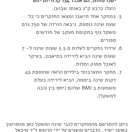
ישנו פחות, הם אכלו 134 קלוריות יותר
(ועלו כרבע ק״ג באותו שבוע).
במחקר אחד חישבו ומצאו החוקרים כי כל
שעת שינה נוספת, ניבאה הורדה של 750 גרם
משקל גוף בתקופת מעקב של חודשים
ספורים.
עידוד נחקרים לעלות מ 5.5 שעות שינה ל- 7
שעות שינה הביא לירידה בתיאבון, בעיקר
לאוכל מתוק ומלוח.
מחקר התערבותי בילדים הראה שהוספת 45
דקות שינה ביממה, הביא לירידה בעלת
משמעות ב BMI שלהם (יחס בין גובה
למשקל).
ניתן להתרשם מהמחקרים לגבי שינה ומשקל כאן מהסרטון
באופן ישיר. הדברים מוצגים על ידי הרופא ד״ר מיכאל