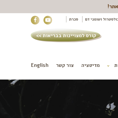
אתר!
ולסטרול ושומני דם
סכרת
קורס למצויינות בבריאות >>
ת
מדיטציה
צור קשר
English