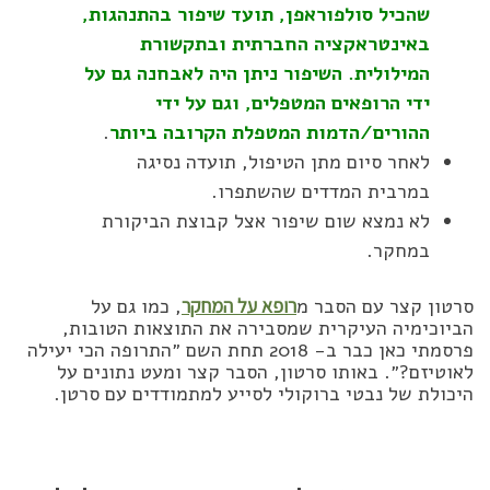
שהכיל סולפוראפן, תועד שיפור בהתנהגות,
באינטראקציה החברתית ובתקשורת
המילולית. השיפור ניתן היה לאבחנה גם על
ידי הרופאים המטפלים, וגם על ידי
ההורים/הדמות המטפלת הקרובה ביותר
.
לאחר סיום מתן הטיפול, תועדה נסיגה
במרבית המדדים שהשתפרו.
לא נמצא שום שיפור אצל קבוצת הביקורת
במחקר.
סרטון קצר עם הסבר מ
רופא על המחקר
, כמו גם על
הביוכימיה העיקרית שמסבירה את התוצאות הטובות,
פרסמתי כאן כבר ב- 2018 תחת השם ״התרופה הכי יעילה
לאוטיזם?״. באותו סרטון, הסבר קצר ומעט נתונים על
היכולת של נבטי ברוקולי לסייע למתמודדים עם סרטן.