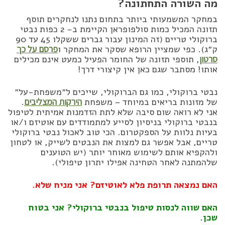
מה השורה התחתונה?
במחקר המשמעותי ביותר בתחום נתנו לנחקרים תוסף
תזונה המכיל כמות סולפופראן הקיימת ב- 2 כפות נבטי
ברוקולי טריים (זה המינון עבור גברים ששקלו 45 עד 90
ק״ג). כפי שמציין הרופא שסקר את המחקר ו
פרסם על כך
סרטון
, תוספי תזונה של החומר הפעיל כמעט אינם מכילים
אותו! מסתבר שגם כאן אין קיצורי דרך!
נבטי ברוקולי, כמו גם הברוקולי, שייכים ל״משפחת-על״
של מזונות בריאים במיוחד – משפחת
הירקות המצליבים
.
אני לא רואה שום סיבה שלא לתת הזדמנות אמיתית לטיפול
בנבטי ברוקולי בניסיון לסייע למתמודדים עם אוטיזם ו/או
בעיות נלוות על הספקטרום. הכי טוב לאכול נבטי ברוקולי
טריים, אבל אפשר גם למצות את הנבטים לשייק, או לטחון
ולהקפיא אותם לשימוש מאוחר יותר (יש הטוענים
שלהמתנה לאחר הטחינה אפילו יתרון טיפולי).
האם נמצאה תרופת פלא לאוטיזם? אני מניח שלא.
האם שווה לנסות טיפול בנבטי ברוקולי? אני בטוח
שכן.