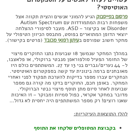
האוטיסטי?
פרסום בפייסבוק
הגיע להמוני אנשים והצית תקווה אצל
משפחות רבות המתמודדות עם Autism Spectrum
Disorder או בקיצור – ASD. מעבר לסיפורי ההצלחה
יוצאי הדופן המתוארים בפוסט, מתבסס הכיוון הטיפולי על
מחקר חשוב שפורסם ב
עיתון רפואי מכובד
(פרטים בקישור).
במהלך המחקר שנמשך 18 שבועות נתנו החוקרים מיצוי
של החומר הפעיל סולפוראפן מנבטי ברוקולי, או פלאצבו,
ל- 44 נערים/גברים בני 13 עד 27. המשתתפים כולם היו
מאובחנים ברמה בינונית עד קשה בספקטרום האוטיסטי.
הנחקרים עברו מספר בדיקות להערכת תפקוד לפני ואחרי
המחקר. באופן חכם, החוקרים בדקו מה קורה גם מספר
שבועות לאחר סיום מתן תוסף מיצוי נבטי הברוקולי.
מדובר במחקר אקראי, כפול סמיות ומבוקר – זו האיכות
שאנו רוצים! רק מספר המשתתפים היה יחסית לא גדול…
להלן התוצאות העיקריות:
בקבוצת המטופלים שלקחו את התוסף