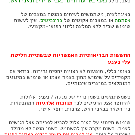
כאב, כולל
כאבי בטן עוויתיים, כאבי שרירים וכאבי ראש.
באינהלציה, משתמשים לעיתים במנטה במצבים של
אסתמה
או במצבים אקוטים של
ברונכיטיס
. אין לעשות
שימוש שכזה ללא המלצה וליווי רפואי-מקצועי.
החששות הבריאותיות האפשריות שבשתיית חליטת
עלי נענע
באופן כללי, תופעות לא רצויות יחסית נדירות. בודאי אם
מקפידים על שימוש מתון בצמח עצמו או שימוש במינונים
המומלצים במוצרים איכותיים.
כשמשתמשים בשמן נדיף של מנטה / נענע, עלולות
להיווצר אצל הרגישים לכך
תגובות אלרגיות
המתבטאות
בין השאר בכאבי ראש, צרבות, דופק איטי.
שימוש חיצוני על העור עלול להביא לפריחה אצל רגישים
לצמח. בשום מקרה אין להשתמש בשמן מנטה לא מדולל
ישירות על העור.
אין למרוח את השמן הנדיף באיזור הפנים