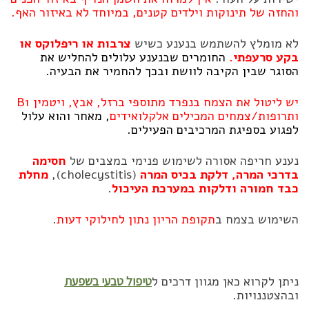
והחזה של תינוקות וילדים קטנים, במיוחד לא באיזור האף.
לא מומלץ להשתמש בנענע כשיש
צרבות או ריפלוקס או
בקע סרעפתי.
החומרים שבנענע עלולים להחליש את
הסוגר שבין הקיבה לוושת ובכך להחמיר את הבעיה.
יש ליטול את הצמח בנפרד מתוספי ברזל, אבץ, ויטמין B1
ותרופות/צמחים המכילים אלקלואידים
, מאחר והוא עלול
לפגוע בספיגת המרכיבים הפעילים.
נענע חריפה אסורה לשימוש פנימי במצבים של
חסימה
בדרכי המרה, דלקת בכיס המרה
(cholecystitis),
מחלת
כבד חמורה ודלקות במערכת העיכול
.
השימוש בצמח ב
תקופת הריון נתון לחילוקי דעות
.
ניתן לקרוא כאן מגוון דרכים ל
טיפול טבעי בשפעת
ובהצטננויות.