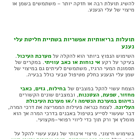
להשיג תועלת רבה או חזקה יותר – משתמשים בשמן או
מיצוי של עלי הנענע.
תועלות בריאותיות אפשריות בשתיית חליטת עלי
נענע
השימוש הנפוץ ביותר הוא להקלה על
מערכת העיכול
.
בעיקר על רקע
אי נוחות או כאב עוויתי
. במקרים של
תסמונת המעי הרגיז, משתמשים לעיתים גם במיצוי של
שמן עלי הנענע כחלק מטיפול טבעי כולל בבעיה.
הצמח עשוי להקל במצבים של
בחילות, גזים, כאבי
מחזור, שפעת, הצטננות
, ובמצבים שונים הקשורים
ב
זיהום במערכת הנשימה ו/או מערכת העיכולת
העליונה
. לצמח כנראה פעילות הממריצה את דרכי המרה,
דבר שעשוי לסייע בטיפול באבנים בדרכי המרה אך הוא
מומלץ אך ורק תוך כדי ליווי רפואי-מקצועי.
בשימוש חיצוני, מיצוי איכותי של נענע עשוי להקל על