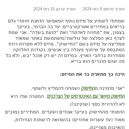
תאריך פרסום: 9 ביוני 2024
תאריך עדכון: 10 ביוני 2024
שמחתי לשמוע על מיזם נוסף המאפשר הזמנת חומרי גלם
בריאים במחירים אטרקטיביים. עד כה הכרתי, בעיקר
בצפון, את ״מחווה לאדמה״ ואת ״לגעת בשדה״. אני שמח
לצרף כאן המלצה של גולשת/משתמשת באתר שמאוד
ממליצה על מיזם בשם ״החישוק״. מיזם ללא מטרות רווח
המתבסס על שיתוף פעולה בין אנשים. נקודות החלוקה
מפוזרות ברחבי הארץ. במיזם זה יש רק אוכל יבש, ולא כל
מה שהם מוכרים הוא בריא.
הינה כך מתארת בר את המיזם:
״אני מזמינה מ
החישוק
ושמחה להמליץ ולשתף.
החישוק מיושר עם האינטרסים של הצרכנים
. המטרה שלו היא
לא להרוויח כסף (שוקינג!).
הזמנתי מהחישוק בעיקר אגוזים ושקדים. המחירים נמוכים
מאוד (עד עשרות אחוזים) בהשוואה לרשתות הגדולות,
והאיכות מצויינת.