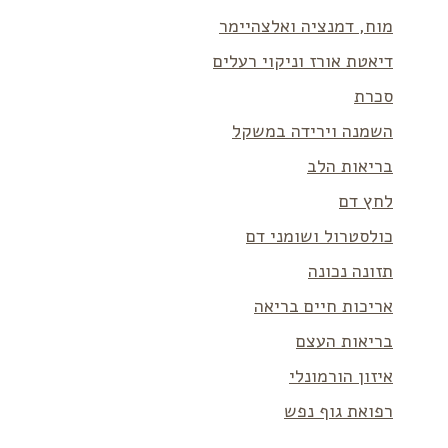
מוח, דמנציה ואלצהיימר
דיאטת אורז וניקוי רעלים
סכרת
השמנה וירידה במשקל
בריאות הלב
לחץ דם
כולסטרול ושומני דם
תזונה נכונה
אריכות חיים בריאה
בריאות העצם
איזון הורמונלי
רפואת גוף נפש