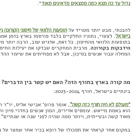
גדול עד כה מצא כמה ממצאים מדאיגים מאוד
״.
להבנתי, מבט יותר מטריד על
תופעות הלוואי של חיסוני הקורונה 
בישראל
. לצערי, נתוניו החלקיים בלבד פורסמו בארץ בזמן אמ
בתופעות הלוואי מהחיסון. כל זאת, אדגיש שוב, הרבה יותר 
הידבקות בקורונה
. מרבית המחקרים שבדקו את יעילות החיסו
המחלה עבור אנשים בסיכון, אבל לא מפחיתים את שיעור ההד
מה קורה בארץ בחורף הזה? האם יש קשר בין הדברים?
בינתיים בישראל, חורף 2023-2024:
“מעולם לא היה חורף כזה קשה”
, אומר פרופ’ אבישי אליס, יו”ר 
הוא באמת מייאש. עומסים אדירים, המון אנשים בחדרי מיון וח
מאוד קשה ובעייתית, ויותר ממה שהיה לפני שנה או שנתיים”.
במקום אחר קראתי את תסכולו של רופא בכיר אחר שמצר על כך