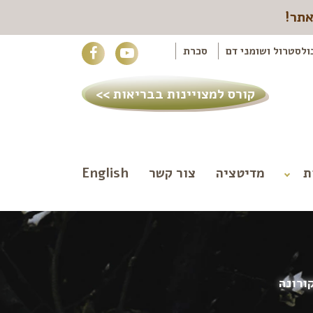
אתר!
ולסטרול ושומני דם
סכרת
קורס למצויינות בבריאות >>
ת
מדיטציה
צור קשר
English
ורונה