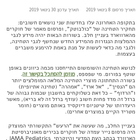
תאריך פרסום: 8 בינואר 2019
תאריך עדכון: 30 בינואר 2019
בתקופה האחרונה עלו בחדשות שני נושאים חשובים:
תחקיר הטחינה של “כולבוטק”, ופרסום מאמר של חוקרים
מהארווארד בעניין חלב. בשורות הבאות יהיה מידע לגבי
ההמלצות הנגזרות מהמידע החדש שנחשף לגבי הטחינה,
ולגבי מה כדאי לעשות על מנת באמת להימנע משברים
בעצמות.
לנושא הטחינה והשומשום התייחסנו מכמה כיוונים באופן
שוטף בפורום. מי שפספס,
מוזמן להסתכל בקישור זה
.
בשורה התחתונה מוצרי הטחינה המלאה המומלצים יותר
הם “הנסיך”, “אל ארז”, “אמהרה” (טחינה אתיופית)
ו”הרדוף” – כל זאת כשלוקחים בחשבון שכמות גבוהה של
ברזל זה מדד פחות חשוב (עודף ברזל זה לא בריא), מאשר
היעדרותו של טיטניום דיוקסיד באותם מוצרים (חומר
מטריד הקיים במוצרים אחרים).
בעניין החלב, מה שעשה את “הרעש” התקשורתי המוצדק
היה פרסום נייר עמדה של חוקרים בכירים מאוניברסיטת
הארוורד בכתב העת המדעי והיוקרתי JAMA Pediatrics .