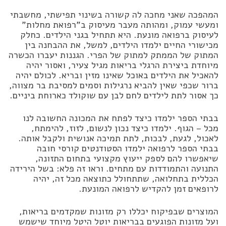
המהפכה שאני מחכה לה קשורה בשינוי תפישתי, מחשבתי
ומעשי עמוק, ומהותה מעבר מעיסוק ב”רפואת מחלות”
לעיסוק ברפואה מונעת. היא תתחיל בגני הילדים. כחלק
מכישורי החיים ילמדו הילדים, למשל, את ההבחנה בין
המתוק של הממתק למתוק של הפרי. הגננות יעברו הכשרה
מיוחדת ביצירת הרגלי בריאות מגיל צעיר, ואסור יהיה
להאכיל את הילדים באוכל שאינו מזין ובריא. לכולם יהיה
ברור שכפי שאין להביא נרגילות וסמים למסיבת בר מצווה,
כך אסור לתת לילדים לחם לבן עם שוקולד כארוחת ביניים.
בבתי הספר ילמדו כיצד לפתח את המכונה החשובה לנו
מכל – הגוף. ילמדו כיצד נכון לנשום, לזוז, להימתח,
לאכול, לגעת, לבכות, לתת תמיכה אנושית ולקבל אותה.
בבתי הספר לרפואה ילמדו הסטודנטים קורסי חובה
שיאפשרו להם לספק ייעוץ מקצועי בתחום התזונה,
התנועה והתמודדות עם מתחים. וראו זה פלא: בשל הירידה
הכללית בתחלואה, שתתחולל כתוצאה מכל זה, יהיה
לרופאים זמן להקדיש לרפואה המונעת.
המוצרים שבפיקוח יכללו רק מזונות שמקדמים בריאות,
ועל מזונות הפוגעים בבריאות יוטל היטל מיוחד שישמש