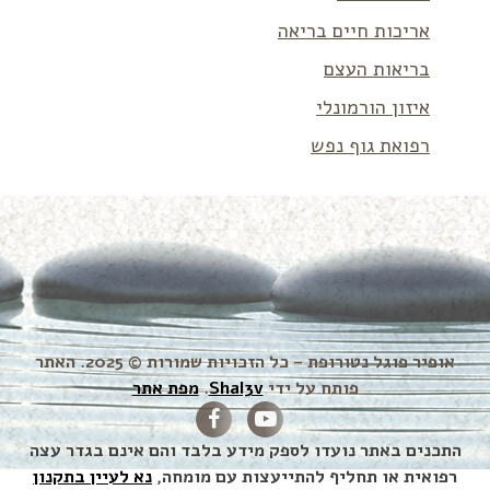
אריכות חיים בריאה
בריאות העצם
איזון הורמונלי
רפואת גוף נפש
אופיר פוגל נטורופת – כל הזכויות שמורות © 2025. האתר
פותח על ידי
Shal3v
.
מפת אתר
התכנים באתר נועדו לספק מידע בלבד והם אינם בגדר עצה
רפואית או תחליף להתייעצות עם מומחה,
נא לעיין בתקנון