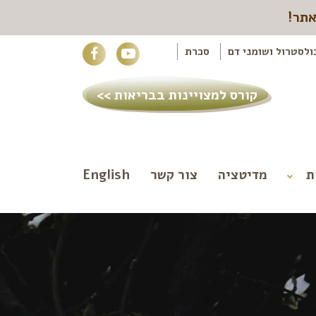
אתר!
ולסטרול ושומני דם
סכרת
קורס למצויינות בבריאות >>
ת
מדיטציה
צור קשר
English