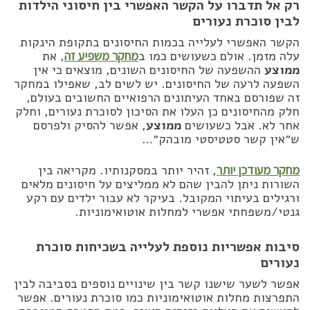
רק אל תדברו על הקשר האפשרי בין חיסוני הילדות
לבין סוכרת נעורים
הקשר האפשרי לעלייה בכמות החיסונים בתקופת הינקות
עלה מזמן. אולם כשעושים כמו ב
מחקר משפיע זה
, את
ממוצע
ההשפעה של החיסונים השונים, מוצאים כי אין
השפעה לרעה של החיסונים. יש לשים לב, שאפילו במחקר
זה שפורסם באחד העיתונים הרפואיים החשובים בעולם,
חלק מהחיסונים כן העלו את הסיכון לסוכרת נעורים, וחלק
אחר לא. אבל כשעושים
ממוצע
, אפשר להסיק ולפרסם
ש״אין קשר סטטיסטי מובהק״…
מחקר מעודכן יותר
, זהיר יותר במסקנותיו. מקריאה בין
השורות ניתן להבין שהם לא ממליצים על חיסונים מלאים
ורגילים בעיתוי המקובל. בעיקר לא עבור ילדים עם רקע
גנטי/משפחתי אפשרי למחלות אוטואימוניות.
סיבות אפשריות נוספת לעלייה בשכיחות סוכרת
נעורים
אפשר לשער שישנו קשר בין שינויים נוספים בסביבה לבין
התפרצות מחלות אוטואימוניות כמו סוכרת נעורים. אפשר