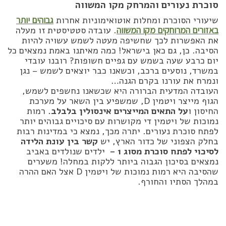
סוכרת נעורים והמרחק מקו המשווה
שיעורי הסוכרת ומחלות אוטואימוניות אחרות
גבוהים יותר
באזורים המרוחקים מקו המשווה
. עובדה סטטיסטית זו מעלה
את האפשרות לכך שחשיפה מעטה לשמש עשויה להיות
הסיבה. כן, גם כאן בישראל! כמה מאיתנו באמת נמצאים כל
יום כרבע שעה בשמש עם גפיים חשופות? רובנו עובדי
במשרד, נוסעים ברכב, וכשאנו כבר יוצאים לשמש – נגן
ונמרח את עורנו בקרם הגנה…
העובדה המדעית הברורה היא שכשאנו נחשפים לשמש,
הגוף מייצר ויטמין D, שמשפיע בין השאר על מערכת
החיסון ו
על התאים המייצרים אינסולין בלבלב.
רמות
נמוכות של ויטמין די מקושרות עם סיכויים גבוהים יותר
לפתח סוכרת נעורים. יתרה מכך, נמצא כי במדינות רבות
בחלק הצפוני של כדור הארץ, יש
קשר בין עונת הלידה
לסיכוי לפתח סוכרת מסוג 1 –
ילדים שנולדים באביב
נמצאים בסיכון הגבוה ביותר ללקות במחלה! משערים
שהסיבה היא רמות נמוכות של ויטמין D אצל האם ההרה
במהלך הסתיו והחורף.