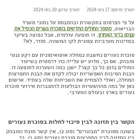
תאריך פרסום: 17 ביוני 2024
תאריך עדכון: 20 ביוני 2024
על פי הפרסום בתקשורת ובהתבסס על נתוני משרד
הבריאות,
מספר החולים החדשים בסוכרת נעורים הכפיל את
עצמו בדור האחרון
. זו תופעה עולמית, אבל נפוצה בעיקר
במדינות מערביות צפונית לקו המשווה. מוזר, לא?
סוכרת נעורים נחשבת כמחלה אוטואימונית עם רקע גנטי
מובהק. אם כך, מדוע יש עלייה כזו דרמטית בשיעור
החולים בזמן כל כך קצר? ישנן כמה השערות לתופעה זו.
הבנת הסיבות האפשריות יכולה לקדם את הבנת התפרצות
המחלה, ואולי להפחית את השכיחות שלה בעתיד. ארשום
כאן על כמה מההשערות הבולטות להתגברות אירועי סוכרת
נעורים בארץ ובעולם המערבי.
הקשר בין תזונה לבין סיכוי לחלות בסוכרת נעורים
בשונה מסוכרת ״מבוגרים״ (סוג 2), אין קשר מוכח ומובהק
בין התזונה לבין התפרצות סוכרת נעורים (סוג 1). כך