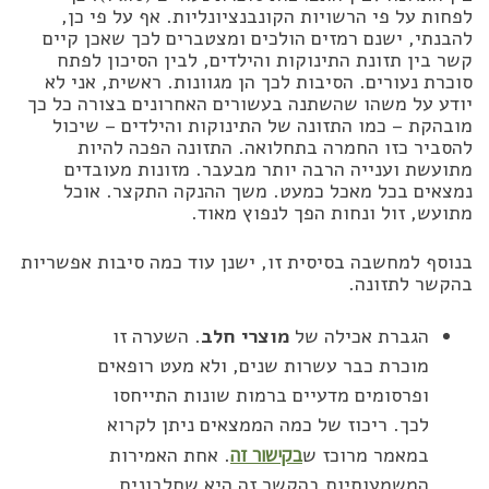
לפחות על פי הרשויות הקונבנציונליות. אף על פי כן,
להבנתי, ישנם רמזים הולכים ומצטברים לכך שאכן קיים
קשר בין תזונת התינוקות והילדים, לבין הסיכון לפתח
סוכרת נעורים. הסיבות לכך הן מגוונות. ראשית, אני לא
יודע על משהו שהשתנה בעשורים האחרונים בצורה כל כך
מובהקת – כמו התזונה של התינוקות והילדים – שיכול
להסביר כזו החמרה בתחלואה. התזונה הפכה להיות
מתועשת וענייה הרבה יותר מבעבר. מזונות מעובדים
נמצאים בכל מאכל כמעט. משך ההנקה התקצר. אוכל
מתועש, זול ונחות הפך לנפוץ מאוד.
בנוסף למחשבה בסיסית זו, ישנן עוד כמה סיבות אפשריות
בהקשר לתזונה.
הגברת אכילה של
מוצרי חלב
. השערה זו
מוכרת כבר עשרות שנים, ולא מעט רופאים
ופרסומים מדעיים ברמות שונות התייחסו
לכך. ריכוז של כמה הממצאים ניתן לקרוא
במאמר מרוכז ש
בקישור זה
. אחת האמירות
המשמעותיות בהקשר זה היא שחלבונים