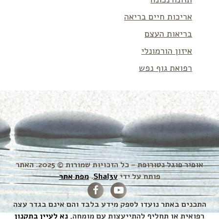
אריכות חיים בריאה
בריאות העצם
איזון הורמונלי
רפואת גוף נפש
אופיר פוגל נטורופת – כל הזכויות שמורות © 2025. האתר
פותח על ידי
Shal3v
.
מפת אתר
התכנים באתר נועדו לספק מידע בלבד והם אינם בגדר עצה
רפואית או תחליף להתייעצות עם מומחה,
נא לעיין בתקנון