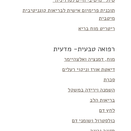
טיול “מיטיבי חיים לסרדיניה”
תוכנית פרימיום אישית לבריאות קוגניטיבית
מיטבית
ריטריט מוח בריא
רפואה טבעית- מדעית
מוח, דמנציה ואלצהיימר
דיאטת אורז וניקוי רעלים
סכרת
השמנה וירידה במשקל
בריאות הלב
לחץ דם
כולסטרול ושומני דם
תזונה נכונה