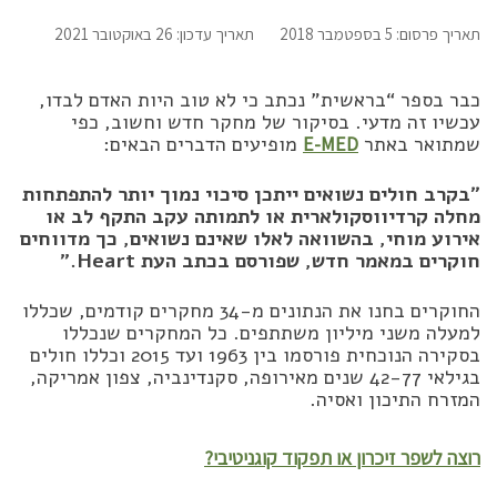
תאריך פרסום: 5 בספטמבר 2018
תאריך עדכון: 26 באוקטובר 2021
כבר בספר “בראשית” נכתב כי לא טוב היות האדם לבדו,
עכשיו זה מדעי. בסיקור של מחקר חדש וחשוב, כפי
שמתואר באתר
E-MED
מופיעים הדברים הבאים:
״בקרב חולים נשואים ייתכן סיכוי נמוך יותר להתפתחות
מחלה קרדיווסקולארית או לתמותה עקב התקף לב או
אירוע מוחי, בהשוואה לאלו שאינם נשואים, כך מדווחים
חוקרים במאמר חדש, שפורסם בכתב העת Heart.”
החוקרים בחנו את הנתונים מ-34 מחקרים קודמים, שכללו
למעלה משני מיליון משתתפים. כל המחקרים שנכללו
בסקירה הנוכחית פורסמו בין 1963 ועד 2015 וכללו חולים
בגילאי 42-77 שנים מאירופה, סקנדינביה, צפון אמריקה,
המזרח התיכון ואסיה.
רוצה לשפר זיכרון או תפקוד קוגניטיבי?