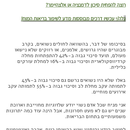
רוצה להפחית סיכון לדמנציה או אלצהיימר?
גלה/י עכשיו דרכים מבוססות מדע לשיפור בריאות המוח!
בסיכומו של דבר, בהשוואה לחולים נשואים, בקרב
מבוגרים שהיו גרושים, אלמנים, או רווקים שלא נישאו
מעולם, תועד סיכוי גבוה ב-42% להתפתחות מחלה
קרדיווסקולארית וסיכוי גבוה ב-16% למחלת עורקים
כלילית.
באלו שלא היו נשואים נרשם גם סיכוי גבוה ב-43%
לתמותה עקב מחלת לב וסיכוי גבוה ב-55% לתמותה עקב
אירועים מוחיים.
אני מניח שכל אדם נשוי יודע שלזוגיות מחוייבת וארוכת
שנים יש גם לא מעט חסרונות, אבל הינה עוד כמה יתרונות
משמעותיים בתחום הבריאות.
למיטב הידע והנסיון שיש ברשותי כיום, אהבה ואינטימיות