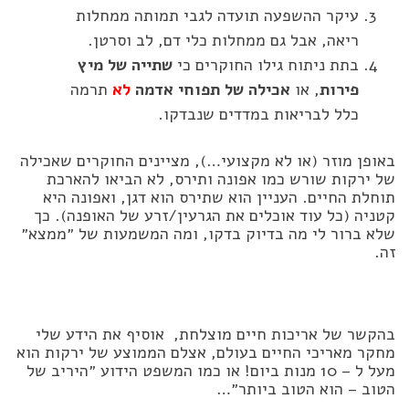
עיקר ההשפעה תועדה לגבי תמותה ממחלות
ריאה, אבל גם ממחלות כלי דם, לב וסרטן.
בתת ניתוח גילו החוקרים כי
שתייה של מיץ
פירות
, או
אכילה של תפוחי אדמה
לא
תרמה
כלל לבריאות במדדים שנבדקו.
באופן מוזר (או לא מקצועי…), מציינים החוקרים שאכילה
של ירקות שורש כמו אפונה ותירס, לא הביאו להארכת
תוחלת החיים. העניין הוא שתירס הוא דגן, ואפונה היא
קטניה (כל עוד אוכלים את הגרעין/זרע של האופנה). כך
שלא ברור לי מה בדיוק בדקו, ומה המשמעות של ״ממצא״
זה.
בהקשר של אריכות חיים מוצלחת, אוסיף את הידע שלי
מחקר מאריכי החיים בעולם, אצלם הממוצע של ירקות הוא
מעל ל – 10 מנות ביום! או כמו המשפט הידוע ״היריב של
הטוב – הוא הטוב ביותר״…