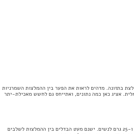
ת אופטימלית?
לצת בתזונה. מדהים לראות את הפער בין ההמלצות השמרניות
ית. אציג כאן כמה נתונים, ואתייחס גם לחשש מאכילת-יתר
צריכת הסיבים היומית המומלצת לאוכלוסייה בוגרת בריאה היא 38 גרם לגברים ו-25 גרם לנשים. ישנם מעט הבדלים בין ההמלצות לשלבים