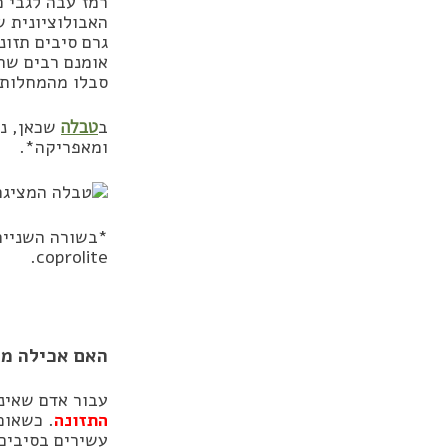
רמז עבה לגבי 
האבולוציונית ש
גרם סיבים תזונת
אומנם רבים שחי
סבלו מהמחלות מ
ב
טבלה
שכאן, ני
ומאפריקה*.
*בשורה השנייה 
coprolite.
האם אכילה מו
עבור אדם שאינ
התזונה
. כשאוכ
עשירים בסיבים