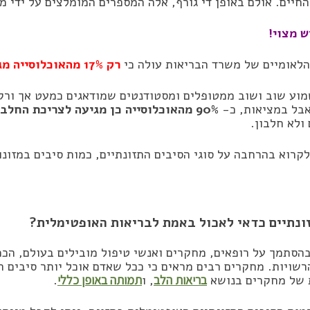
חיים. אולם באופן די גורף, אלה המספרים המומלצים על ידי מ
ש מצוי!
הלאומיים של משרד הבריאות עולה כי
רק 17% מהאוכלוסייה
מגי
מוע שוב ושוב ממטופלים ומסטודנטים שמודאגים כמעט אך ורק 
בל במציאות, כ-
90% מהאוכלוסייה כן מגיעה לצריכת החלבון המומלצת
 ולא חלבון.
לקרוא בהרחבה על סוגי הסיבים התזונתיים, כמות סיבים במזונו
ונתיים כדאי לאכול באמת לבריאות האופטימלית?
בהסתמך על רופאים, מחקרים ואנשי טיפול מובילים בעולם, הכ
שויות. מחקרים רבים מראים כי ככל שאדם אוכל יותר סיבים תז
 של מחקרים בנושא
בריאות הלב
, ו
תמותה באופן כללי
.