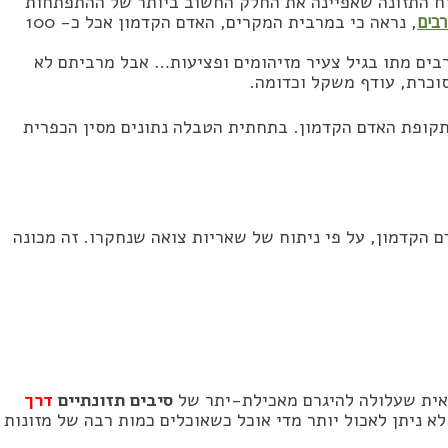
תוח התזונה שאפיינה את החלק החשוב ביותר של ההתפתחות
רבים
, נראה כי במרבית המקרים, האדם הקדמון אכל כ- 100
רבים מתו בגיל צעיר מזיהומים ופציעות… אבל מרביתם לא
סוכרת, עודף משקל וכדומה.
תקופת האדם הקדמון. בתחתית הטבלה נתונים מסין הכפרית
 הקדמון, על פי ניתוח של שאריות צואה שנחקרו. זה מכונה
ואית שעלולה להיגרם מאכילת-יתר של
סיבים תזונתיים
דרך
א ניתן לאכול יותר מדי אוכל כשאוכלים כמות רבה של מזונות