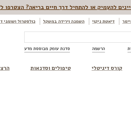
ינים להעמיק או להתחיל דרך חיים בריאה? הצטרפו ל
יימר
דיאטת ניקוי
השמנה וירידה במשקל
כולסטרול ושומני ד
ת
הרשמה
סדנת עומק מבוססת מדע
קורס דיגיטלי
טיפולים וסדנאות
הרצא
ל נטורופת
>>
כמה סיבים תזונתיים כדאי לאכול לבריאות א