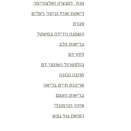
מוח, דמנציה ואלצהיימר
דיאטת אורז וניקוי רעלים
סכרת
השמנה וירידה במשקל
בריאות הלב
לחץ דם
כולסטרול ושומני דם
תזונה נכונה
אריכות חיים בריאה
בריאות העצם
איזון הורמונלי
רפואת גוף נפש