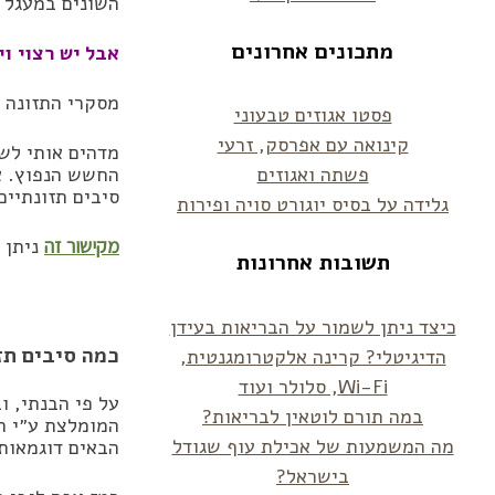
השונים במעגל ה
מתכונים אחרונים
אבל יש רצוי וי
מסקרי התזונה 
פסטו אגוזים טבעוני
קינואה עם אפרסק, זרעי
מדהים אותי לש
פשתה ואגוזים
החשש הנפוץ. א
סיבים תזונתיים
גלידה על בסיס יוגורט סויה ופירות
מקישור זה
ניתן 
תשובות אחרונות
כיצד ניתן לשמור על הבריאות בעידן
כמה סיבים תז
הדיגיטלי? קרינה אלקטרומגנטית,
Wi-Fi, סלולר ועוד
על פי הבנתי, ו
במה תורם לוטאין לבריאות?
המומלצת ע״י הר
מה המשמעות של אכילת עוף שגודל
הבאים דוגמאות
בישראל?