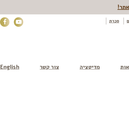
אתר!
ם
סכרת
קורס למצויינות בבריאות >>
ות
מדיטציה
צור קשר
English
ופטימלית?