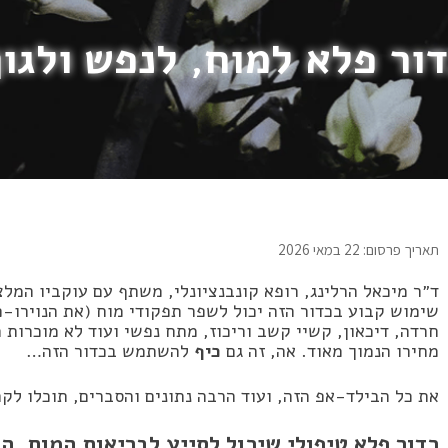
ור פלא למוח, לנפש ולגו
תאריך פרסום: 22 במאי 2026
ד״ר מיכאל הרלינג, רופא קונבנציונלי, משתף עם עוקביו המל
שימוש קבוע בכדור הזה יכול לשפר תפקודי מוח (את הנוירו-
חרדה, דיכאון, קשיי קשב וריכוז, מתח נפשי ועוד לא מוכרות תו
מחירו הנמוך מאוד. אה, זה גם
כיף
להשתמש בכדור הזה…
את כל הבילד-אפ הזה, ועוד הרבה נתונים והסברים, תוכלו לק
כדור פלא טיפולי שיכול לסייע לבריאות המוח, ה