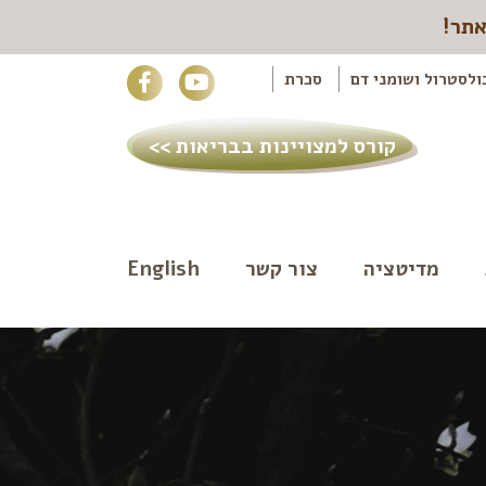
אתר!
ולסטרול ושומני דם
סכרת
קורס למצויינות בבריאות >>
מדיטציה
צור קשר
English