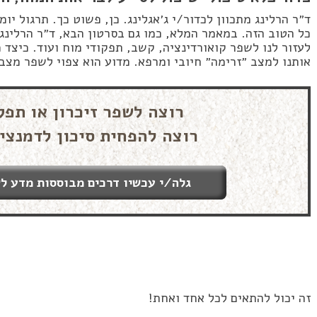
ד״ר הרלינג מתכוון לכדור/י ג׳אגלינג. כן, פשוט כך. תרגול יו
כל הטוב הזה. במאמר המלא, כמו גם בסרטון הבא, ד״ר הרלינג 
לעזור לנו לשפר קואורדינציה, קשב, תפקודי מוח ועוד. כיצד 
אותנו למצב ״זרימה״ חיובי ומרפא. מדוע הוא צפוי לשפר מצב 
רוצה לשפר זיכרון או תפק
רוצה להפחית סיכון לדמנצי
גלה/י עכשיו דרכים מבוססות מדע לש
זה יכול להתאים לכל אחד ואחת!