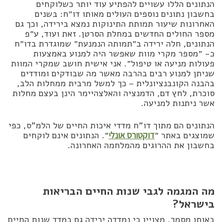
הנתונים הללו עשויים להפתיע עוד יותר כשלוקחים
בחשבון נתונים נוספים העולים מאותו דו״ח: בשנים
האחרונות שיעור תמותת התינוקות נמצא בירידה, וכך גם
מספר החולים החדשים במחלת הסרטן. זאת ועוד, ע״פ
הנתונים, חלה ירידה ב״תמותה הנמנעת״ שמוגדרת בדו״ח
כ- ״מספר מקרי מוות שאפשר היה למנוע באמצעות
פעולות מניעה או טיפול״. אני אישית חושב שמקרי המוות
שניתן למנוע רבים בהרבה מאשר מה שבודקים ומודדים
בהבנה הקונבנציונלית – כך למשל מרבית ממחלות הלב,
סוכרת, לחץ דם, הדמנציה והאלצהיימר הינן בעצם מחלות
אשר ניתנות למניעה.
הנתונים הם מתוך דו”ח מדדי איכות החיים של הלמ”ס, כפי
שמוצגים באתר ״
דוקטורס אונלי
״. הנתונים אינם לוקחים
בחשבון את ההרוגים מהמלחמה האחרונה.
מה המגמה לגבי שנות החיים הבריאות
בישראל?
באותו מסמך, מצויין כי נמדדה ירידה גם במדד שנות החיים