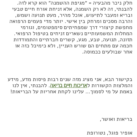
חלק ניכר מהבעיה = ״מגיפת ההשמנה״ הוא קרא לזה.
להבנתי, זה לא רק השמנה, אלא זניחת אורח חיים טבעי
ובריא ומעבר לתיעוש, אוכל מהיר, מעט תנועה ושמש,
והרבה מסכים ומרחק בין אישי. יותר מדי פעמים הרפואה
מחפשת קיצורי דרך שמפחיתים סימפטומים, וגורמי
המחלות המשמעותיים נשארים זניחים בטיפול הרפואי.
תזונה, תנועה, טבע, מגע, קשרים חברתיים והתמודדות
חכמה עם מתחים הם שורש העניין, ולא כימיכל כזה או
אחר שבולעים ככמוסה.
בקישור הבא, אני מציג מזה שנים רבות פיסות מדע, מידע
והמלצות הקשורות ל
אריכות חיים בריאה
. להבנתי, אין לנו
באמת על מי לסמוך… עלינו לקחת אחריות על הבריאות!
בריאות ואושר,
אופיר פוגל, נטורופת