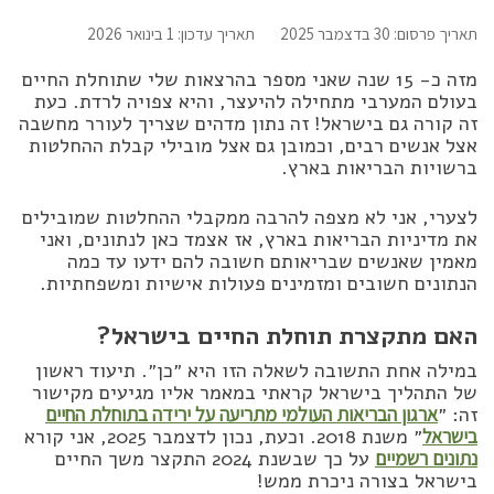
תאריך פרסום: 30 בדצמבר 2025
תאריך עדכון: 1 בינואר 2026
מזה כ- 15 שנה שאני מספר בהרצאות שלי שתוחלת החיים
בעולם המערבי מתחילה להיעצר, והיא צפויה לרדת. כעת
זה קורה גם בישראל! זה נתון מדהים שצריך לעורר מחשבה
אצל אנשים רבים, וכמובן גם אצל מובילי קבלת ההחלטות
ברשויות הבריאות בארץ.
לצערי, אני לא מצפה להרבה ממקבלי ההחלטות שמובילים
את מדיניות הבריאות בארץ, אז אצמד כאן לנתונים, ואני
מאמין שאנשים שבריאותם חשובה להם ידעו עד כמה
הנתונים חשובים ומזמינים פעולות אישיות ומשפחתיות.
האם מתקצרת תוחלת החיים בישראל?
במילה אחת התשובה לשאלה הזו היא ״כן״. תיעוד ראשון
של התהליך בישראל קראתי במאמר אליו מגיעים מקישור
זה: ״
ארגון הבריאות העולמי מתריעה על ירידה בתוחלת החיים
בישראל
״ משנת 2018. וכעת, נכון לדצמבר 2025, אני קורא
נתונים רשמיים
על כך שבשנת 2024 התקצר משך החיים
בישראל בצורה ניכרת ממש!