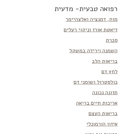
רפואה טבעית- מדעית
מוח, דמנציה ואלצהיימר
דיאטת אורז וניקוי רעלים
סכרת
השמנה וירידה במשקל
בריאות הלב
לחץ דם
כולסטרול ושומני דם
תזונה נכונה
אריכות חיים בריאה
בריאות העצם
איזון הורמונלי