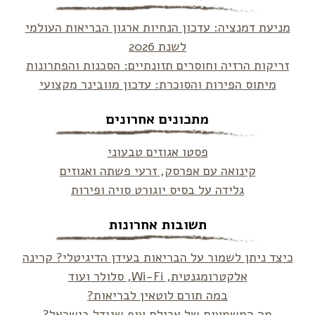
מניעת דמנציה: עדכון הנחיות ארגון הבריאות העולמי
לשנת 2026
זריקות הרזיה וחוסרים תזונתיים: הסכנות והפתרונות
מיתוס הפירות והסוכרת: עדכון מוובינר מקצועי
מתכונים אחרונים
פסטו אגוזים טבעוני
קינואה עם אפרסק, זרעי פשתה ואגוזים
גלידה על בסיס יוגורט סויה ופירות
תשובות אחרונות
כיצד ניתן לשמור על הבריאות בעידן הדיגיטלי? קרינה
אלקטרומגנטית, Wi-Fi, סלולר ועוד
במה תורם לוטאין לבריאות?
מה המשמעות של אכילת עוף שגודל בישראל?