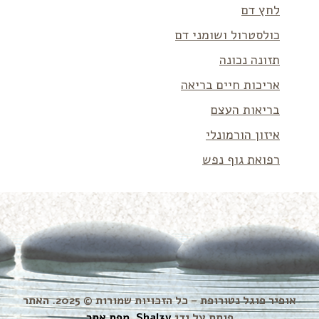
לחץ דם
כולסטרול ושומני דם
תזונה נכונה
אריכות חיים בריאה
בריאות העצם
איזון הורמונלי
רפואת גוף נפש
אופיר פוגל נטורופת – כל הזכויות שמורות © 2025. האתר
פותח על ידי
Shal3v
.
מפת אתר