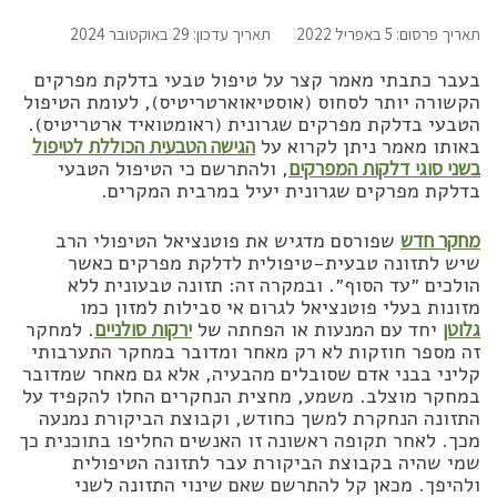
תאריך פרסום: 5 באפריל 2022
תאריך עדכון: 29 באוקטובר 2024
בעבר כתבתי מאמר קצר על טיפול טבעי בדלקת מפרקים
הקשורה יותר לסחוס (אוסטיאוארטריטיס), לעומת הטיפול
הטבעי בדלקת מפרקים שגרונית (ראומטואיד ארטריטיס).
באותו מאמר ניתן לקרוא על
הגישה הטבעית הכוללת לטיפול
בשני סוגי דלקות המפרקים
, ולהתרשם כי הטיפול הטבעי
בדלקת מפרקים שגרונית יעיל במרבית המקרים.
מחקר חדש
שפורסם מדגיש את פוטנציאל הטיפולי הרב
שיש לתזונה טבעית-טיפולית לדלקת מפרקים כאשר
הולכים ״עד הסוף״. ובמקרה זה: תזונה טבעונית ללא
מזונות בעלי פוטנציאל לגרום אי סבילות למזון כמו
גלוטן
יחד עם המנעות או הפחתה של
ירקות סולניים
. למחקר
זה מספר חוזקות לא רק מאחר ומדובר במחקר התערבותי
קליני בבני אדם שסובלים מהבעיה, אלא גם מאחר שמדובר
במחקר מוצלב. משמע, מחצית הנחקרים החלו להקפיד על
התזונה הנחקרת למשך כחודש, וקבוצת הביקורת נמנעה
מכך. לאחר תקופה ראשונה זו האנשים החליפו בתוכנית כך
שמי שהיה בקבוצת הביקורת עבר לתזונה הטיפולית
ולהיפך. מכאן קל להתרשם שאם שינוי התזונה לשני