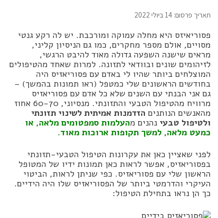
תאריך פרסום: 14 ביולי 2022
פסוריאיזס היא מחלה עמוקה ומורכבת. יש לה רקע גנטי
מסויים, אולם מספר מחקרים, כמו גם הניסיון קליני,
מראים שישנה השפעה גדולה מאוד להיבט הרגשי,
לזיהומים שונים ובוודאי לתזונה. למרות שאחד מהטיפולים
המוצלחים ביותר שהיו לי באדם עם פסוריאזיס היה
בחודשים הראשונים שלי כמטפל (ראו תמונות בהמשך) –
גם אני הבנתי עם השנים שלא כל אדם עם פסוריאזיס
מרוויח מהטיפול הטבעי והתזונתי. מנסיוני, 60-70 אחוז
מהאנשים הנותנים
הזדמנות אמיתית לשינוי תזונתי
ולטיפול טבעי
נהנים מ
העלמות סמפטומים מלאה, או
כמעט מלאה, למשך תקופות ארוכות מאוד.
לפני שאציין כאן את עקרונות הטיפול הטבעי-תזונתי
בפסוריאזיס, אפשר לראות כאן תמונות ידיו של המטופל
הראשון שלי עם פסוריאזיס. כפי שניתן לראות, הביטוי
העיקרי והדרמטי ביותר של הפסוריאזיס שלו היה הידיים.
כך הן נראו בתחילת הטיפול: