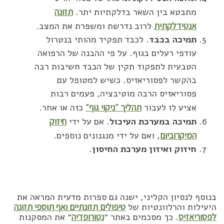
מתבטא בין השאר בדלקתיות יתר.
תזונה
אנטידלקתית
לרוב נדרשת ומשפרת את המצב.
תמיכה בכבד
. לכבד תפקיד מהותי בנטרול
עודפי רעלים בגוף. על פי ההבנה של הרפואה
הטבעית לתפקוד תקין של הכבד חשיבות רבה
בהקשר לפסוריאזיס. כשיש למטופל עם
פסוריאזיס הרבה מוטיבציה, פעמים רבות
אציע לו לעבור
תהליך ״ניקוי גוף״
כזה או אחר.
תמיכה במערכת העיכול
. אם על ידי
חיזוק
המיקרוביום
, ואם על ידי מנגנונים נוספים.
חיזוק ואיזון מערכת החיסון
.
בנוסף לנסיון הקליני, ישנה גם ספרות מדעית המראה את
היעילות והרלוונטיות של
טיפולים תזונתיים ואף תוספי תזונה
לפסוריאזיס
. כך מסכמים באתר ״
נטורופדיה
״ את המסקנות