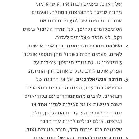
של האדם. פעמים רבות אירוע טראומתי
מהווה טריגר להתפרצות המחלה. ופעמים
אחרות תקופות של לחץ מחמירות את
הסימפטומים ולהיפך. לא תמיד הטיפול פשוט
וקל. לא תמיד מצליחים לעזור.
השלמת חסרים תזונתיים
. בהתאמה אישית
לאדם. פעמים רבות נשקול מתן תוספי אומגה
3 וויטמין D. גם נוגדי חימצון עומדים על
הפרק אולם לרוב נשלים אותם דרך התזונה.
תזונה אנטיאלרגנית
. על פי ההבנה של
הרפואה הטבעית, המגובה חלקית במאמרים
רפואיים, לרבים מהמתמודדים עם פסוריאזיס
ישנה רגישות או אי סבילות למזון אחד או
יותר. החשודים העיקריים הם גלוטן, חלב
וביצים, אולם יכולים להיות עוד הרבה
אלרגנים כמו פירות הדר, תירס בוטנים ועוד.
תזונה אנטידלקתית
. נגע של פסוריאזיס