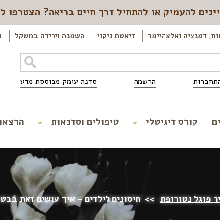
ינים להעמיק או להתחיל דרך חיים בריאה? הצטרפו ל
וח, דמנציה ואלצהיימר
דיאטת ניקוי
השמנה וירידה במשקל
כ
תחברות
הרשמה
סדנת עומק מבוססת מדע
ם
קורס דיגיטלי
טיפולים וסדנאות
הרצאו
ר פוגל נטורופת
>>
חיסונים לילדים – איך עושים זאת בבט