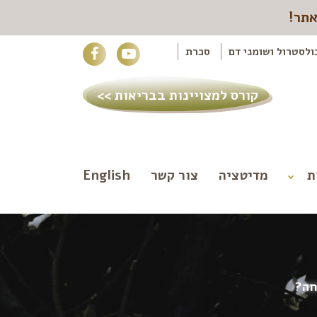
אתר!
ולסטרול ושומני דם
סכרת
קורס למצויינות בבריאות >>
ת
מדיטציה
צור קשר
English
חה?