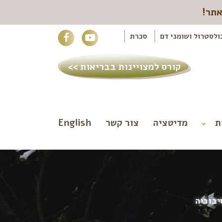
אתר!
ולסטרול ושומני דם
סכרת
קורס למצויינות בבריאות >>
ת
מדיטציה
צור קשר
English
יבוכיה