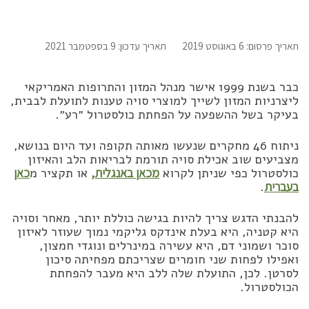
תאריך פרסום: 6 באוגוסט 2019
תאריך עדכון: 9 בספטמבר 2021
כבר בשנת 1999 אישר מנהל המזון והתרופות האמריקאי
ליצרניות המזון לשייך למוצרי סויה טענות לתועלת לבבית,
בעיקר בשל ההשפעה על הפחתת כולסטרול ״רע״.
ניתוח 46 מחקרים שנעשו מאותה תקופה ועד היום בנושא,
מצביעים שוב אכילת סויה תורמת לבריאות הלב והאיזון
כולסטרול כפי שניתן לקרוא
מכאן באנגלית,
או תקציר מ
כאן
בעברית
.
להבנתי הדגש צריך להיות בגישה כוללת יותר, מאחר וסויה
היא קטניה, היא בעלת אינדקס גליקמי נמוך שעוזר לאיזון
סוכר ושמוני דם, היא עשירה במינרלים ונוגדי חמצון,
ואפילו לפחות שני חומרים שצריכתם מפחיתה סיכון
לסרטן. לכן, התועלת שלה ללב היא מעבר להפחתת
הכולסטרול.