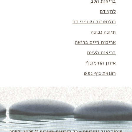
בריאות הלב
לחץ דם
כולסטרול ושומני דם
תזונה נכונה
אריכות חיים בריאה
בריאות העצם
איזון הורמונלי
רפואת גוף נפש
אופיר פוגל נטורופת – כל הזכויות שמורות © 2025. האתר