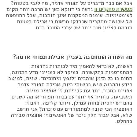
אבל אם כבר מדברים על תפוחי אדמה, מה לגבי בטטות?
מסקירת מחקרים זו
נראה כי דווקא כאן יש הרבה יותר מקום
לאופטימיות. אומנם המסקנות אינן חותכות, אבל התוצאות
של שלושה מחקרים שנבדקו מראות כי אכילת בטטות
תורמת לאיזון טוב יותר של ערכי הסוכר בדם.
מה השורה התחתונה בעניין אכילת תפוחי אדמה?
ראשית, לא כדאי להאמין מיד לכותרות נחרצות
המתפרסמות בתקשורת. בעיקר לא בענייני מדע התזונה,
תחום בו כל הזמן אוהבים ״לנפץ מיתוסים״. שנית, למיטב
הידע וההבנה שיש ברשותי כיום, אכילת תפוחי אדמה
אפויים בתנור, יחד עם קליפתם, זו אופציה מזינה
ומשביעה. נרוויח אף יותר עם נבחר תפוחי אדמה קטנים
בהם יש יחסית פחות עמילן, ויותר קליפה. האם זו
האופציה הכי טובה למתמודדים עם סוכרת? אני חושב
שלא. אבל עבור חלק ניכר של האנשים זו אופציה סבירה
בהחלט.