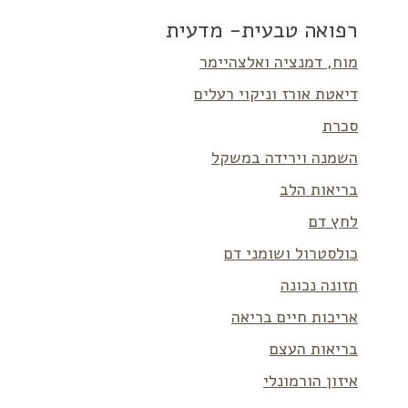
רפואה טבעית- מדעית
מוח, דמנציה ואלצהיימר
דיאטת אורז וניקוי רעלים
סכרת
השמנה וירידה במשקל
בריאות הלב
לחץ דם
כולסטרול ושומני דם
תזונה נכונה
אריכות חיים בריאה
בריאות העצם
איזון הורמונלי