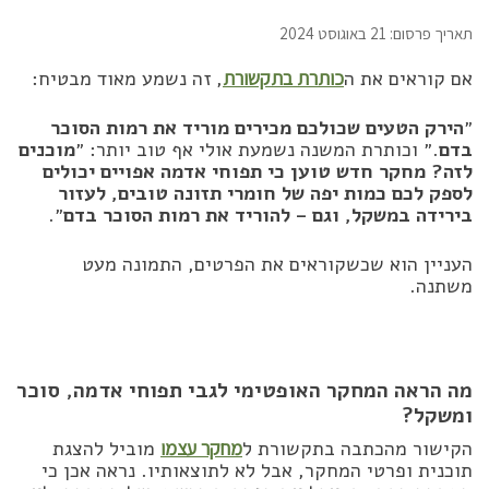
תאריך פרסום: 21 באוגוסט 2024
אם קוראים את ה
כותרת בתקשורת
, זה נשמע מאוד מבטיח:
״
הירק הטעים שכולכם מכירים מוריד את רמות הסוכר
בדם
.״ וכותרת המשנה נשמעת אולי אף טוב יותר: ״
מוכנים
לזה? מחקר חדש טוען כי תפוחי אדמה אפויים יכולים
לספק לכם כמות יפה של חומרי תזונה טובים, לעזור
בירידה במשקל, וגם – להוריד את רמות הסוכר בדם
״.
העניין הוא שכשקוראים את הפרטים, התמונה מעט
משתנה.
מה הראה המחקר האופטימי לגבי תפוחי אדמה, סוכר
ומשקל?
הקישור מהכתבה בתקשורת ל
מחקר עצמו
מוביל להצגת
תוכנית ופרטי המחקר, אבל לא לתוצאותיו. נראה אכן כי