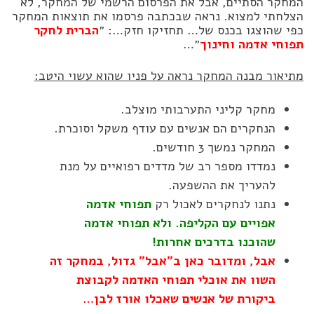
המחקר הסתיים, אבל את הפרסום הרשמי של המחקר, לא
הצלחתי למצוא. נראה שבכתבה פרסמו את תוצאות המחקר
כפי שהוצגו בכנס של… תחזיקו חזק…: ״
הברית לחקר
תפוחי אדמה וחינוך
״…
מתיאור מבנה המחקר נראה על פניו שהוא עשוי היטב:
מחקר קליני התערבותי מוצלב.
הנחקרים הם אנשים עם עודף משקל וסוכרת.
המחקר נמשך 3 חודשים.
נמדדו מספר רב של מדדים רפואיים על מנת
להעריך את ההשפעה.
נתנו לנחקרים לאכול רק
תפוחי אדמה
אפויים עם הקליפה. ולא תפוחי אדמה
שהוכנו בדרכים אחרות!
אבל, ומדובר כאן ב״אבל״ גדול, במחקר זה
השוו את אוכלי תפוחי האדמה לקבוצת
ביקורת של אנשים שאכלו אורז לבן…