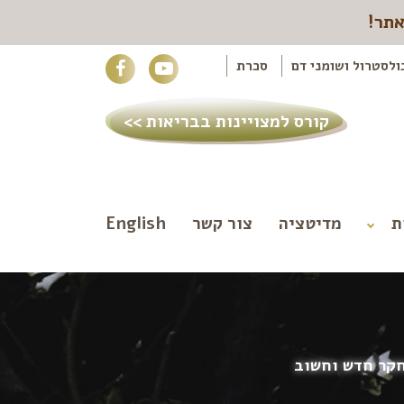
אתר!
ולסטרול ושומני דם
סכרת
קורס למצויינות בבריאות >>
ת
מדיטציה
צור קשר
English
חקר חדש וחשוב