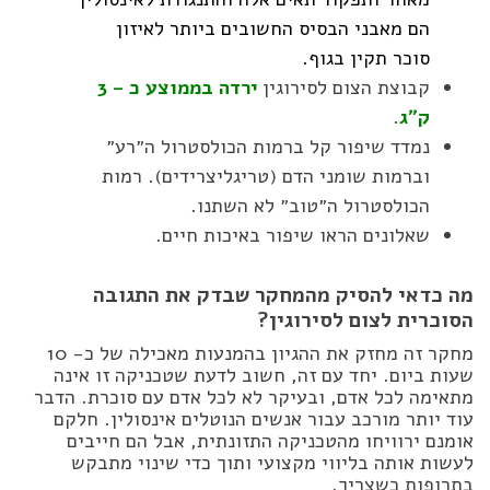
הם מאבני הבסיס החשובים ביותר לאיזון
סוכר תקין בגוף.
קבוצת הצום לסירוגין
ירדה בממוצע כ – 3
ק״ג
.
נמדד שיפור קל ברמות הכולסטרול ה״רע״
וברמות שומני הדם (טריגליצרידים). רמות
הכולסטרול ה״טוב״ לא השתנו.
שאלונים הראו שיפור באיכות חיים.
מה כדאי להסיק מהמחקר שבדק את התגובה
הסוכרית לצום לסירוגין?
מחקר זה מחזק את ההגיון בהמנעות מאכילה של כ- 10
שעות ביום. יחד עם זה, חשוב לדעת שטכניקה זו אינה
מתאימה לכל אדם, ובעיקר לא לכל אדם עם סוכרת. הדבר
עוד יותר מורכב עבור אנשים הנוטלים אינסולין. חלקם
אומנם ירוויחו מהטכניקה התזונתית, אבל הם חייבים
לעשות אותה בליווי מקצועי ותוך כדי שינוי מתבקש
בתרופות כשצריך.