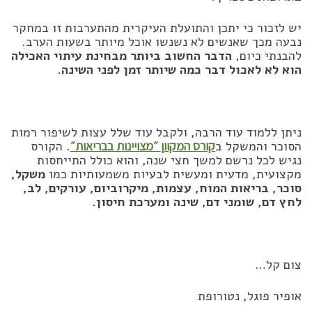
יש לזכור כי יתכן והתועלת העיקרית מהתערבות זו במחקר
נבעה מכך שאנשים לא נשנשו אוכל מיותר בשעות הערב.
להבנתי כיום,
הדבר החשוב ביותר מבחינת עיתוי האכילה
הוא לא לאכול דבר כמה שיותר זמן לפני השינה.
ניתן ללמוד עוד הרבה, ולקבל עוד שלל עצות לשיפור רמות
הסוכר והמשקל ב
קורס המקוון ״מצויינות בבריאות״
. הקורס
נגיש לכל נרשם למשך חצי שנה, והוא כולל התייחסות
מקצועית, מדעית ומעשית לבעיות משמעותיות כמו
משקל,
סוכר, בריאות המוח, עצמות, מיקרוביום, עורקים, לב,
לחץ דם, שומני דם, שינה ומערכת חיסון.
צום קל…
אופיר פוגל, נטורופת