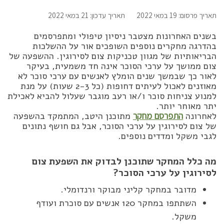
תאריך פרסום: 19 במאי 2022
תאריך עדכון: 21 במאי 2022
בשנים האחרונות מצטבר ניסיון טיפולי ומתפרסמים
בהדרגה מחקרים נוספים השופכים אור על ההשלכות
הבריאותיות של מגוון טכניקות צום לסירוגין. ההשפעה של
צום ממושך על ערכי הסוכר אינה חד משמעית, בעיקר
לאור כך שבמשך שנים הומלץ לאנשים עם ערכי סוכר לא
מאוזנים לאכול לעיתים דחופות (כל 2-3 שעות) על מנת
למנוע צניחות סוכר ו/או רעב מוגבר שעלול להביא לאכילת
יתר מאוחר יותר.
לאחרונה
התפרסם מחקר
מתוכנן היטב, המתמקד בהשפעה
של צום לסירוגין על ערכי הסוכר, אבל גם חושף נתונים
לגבי משקל ומדדים נוספים.
מה כלל המחקר שתוכנן לבדוק את השפעת צום
לסירוגין על ערכי הסוכר?
מדובר במחקר קליני מבוקר ורנדומלי.
השתתפו במחקר 120 אנשים עם סוכרת ועודף
משקל.