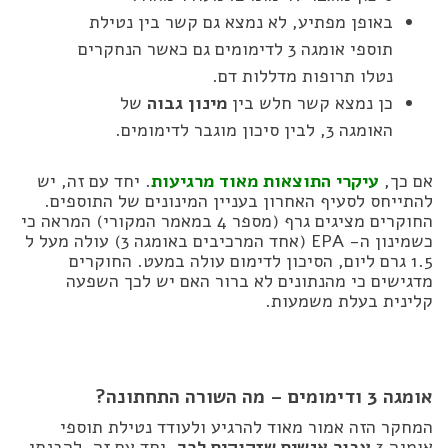
באופן מפתיע, לא נמצא גם קשר בין נטילת
תוספי אומגה 3 לדימומים גם כאשר הנחקרים
נטלו תרופות מדללות דם.
כן נמצא קשר חלש בין
מינון גבוה
של
האומגה 3, לבין סיכון מוגבר לדימומים.
אם כך,
עיקרי התוצאות מאוד מרגיעות
. יחד עם זה, יש
להתייחס לסעיף האחרון בעניין המינונים של התוספים.
החוקרים מציגים גרף (מספר 4 במאמר המקורי) המראה כי
כשמינון ה- EPA (אחד המרכיבים באומגה 3) עולה מעל ל
1.5 גרם ליום, הסיכון לדימום עולה במעט. החוקרים
מדגישים כי מהנתונים לא ברור האם יש לכך השפעה
קלינית בעלת משמעות.
אומגה 3 ודימומים – מה השורה התחתונה?
המחקר הזה אמור מאוד להרגיע ולעודד נטילת תוספי
אומגה 3
עבור אנשים שזקוקים לכך
. יחד עם זה, להבנתי,