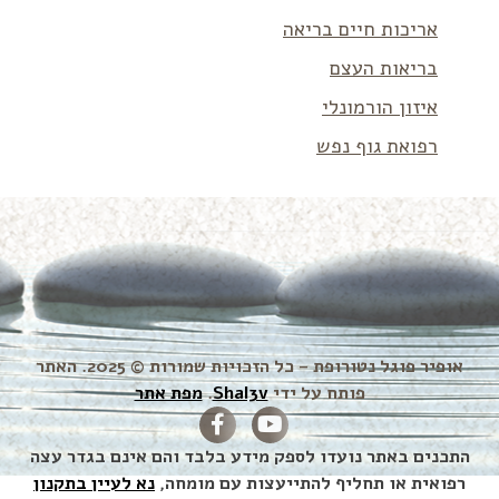
אריכות חיים בריאה
בריאות העצם
איזון הורמונלי
רפואת גוף נפש
אופיר פוגל נטורופת – כל הזכויות שמורות © 2025. האתר
פותח על ידי
Shal3v
.
מפת אתר
התכנים באתר נועדו לספק מידע בלבד והם אינם בגדר עצה
רפואית או תחליף להתייעצות עם מומחה,
נא לעיין בתקנון