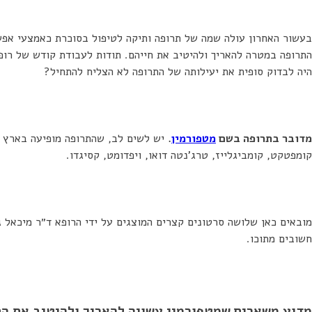
בעשור האחרון עולה שמה של תרופה ותיקה לטיפול בסוכרת כאמצעי אפש
התרופה במטרה להאריך ולהיטיב את חייהם. תודות לעבודת קודש של רופ
היה לבדוק סופית את יעילותה של התרופה לא הצליח להתחיל?
מדובר בתרופה בשם
מטפורמין
.
יש לשים לב, שהתרופה מופיעה בארץ גם 
קומפטקט, קומביגלייז, טרג’נטה דואו, ויפדומט, קסיגדו.
מובאים כאן שלושה סרטונים קצרים המוצגים על ידי הרופא ד״ר מיכאל ג
חשובים מתוכו.
מדוע משארים שמטפורמין עשויה להאריך ולהיטיב את החי