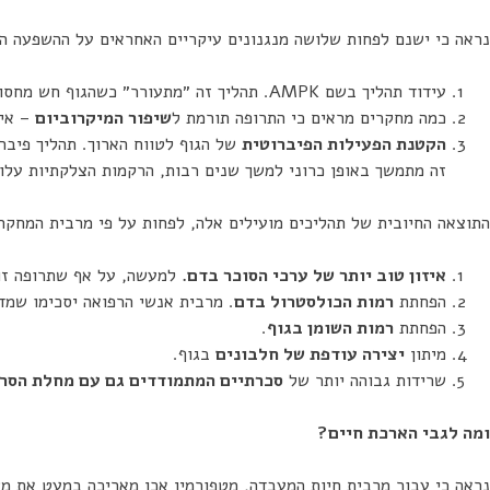
נראה כי ישנם לפחות שלושה מנגנונים עיקריים האחראים על ההשפעה ה
עידוד תהליך בשם AMPK. תהליך זה ״מתעורר״ כשהגוף חש מחסור במשאבים. בשל כך, התהליך
כמה מחקרים מראים כי התרופה תורמת ל
שיפור המיקרוביום
– איז
הקטנת הפעילות הפיברוטית
של הגוף לטווח הארוך. תהליך פיבר
זה מתמשך באופן כרוני למשך שנים רבות, הרקמות הצלקתיות עלול
התוצאה החיובית של תהליכים מועילים אלה, לפחות על פי מרבית המחקר
איזון טוב יותר של ערכי הסוכר בדם.
למעשה, על אף שתרופה זו 
הפחתת
רמות הכולסטרול בדם
. מרבית אנשי הרפואה יסכימו שמד
הפחתת
רמות השומן בגוף
.
מיתון
יצירה עודפת של חלבונים
בגוף.
שרידות גבוהה יותר של
סכרתיים המתמודדים גם עם מחלת הסרט
ומה לגבי הארכת חיים?
נראה כי עבור מרבית חיות המעבדה, מטפורמין אכן מאריכה במעט את מש