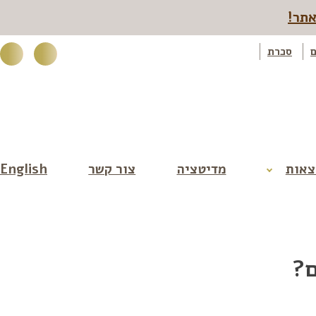
אתר!
ם
סכרת
קורס למצויינות בבריאות >>
צאות
מדיטציה
צור קשר
English
ם?