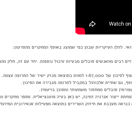
ואי. להלן העיקריות שבהן כפי שמוצג באוסף המחקרים מהסרטון:
. ואחוזים רבים מהאנשים סובלים מבעיות עיכול נוספות. יחד עם זה, חלק 
הנתונים מראים שבכל שנה שאדם נוטל מטפורמין, הוא חשוף לסיכון של 1:67,000 ל
סף, גם שתיית אלכוהול במקביל לתרופה מגבירה את הסיכון.
ורמין סובלים ממחסור משמעותי ומסוכן בויטמין.
AMP במהותו נועד להפחתת ייצור אנרגיה זמינה, יש כאן בעיה פוטנציאלית. מספר מ
 כנראה מעכבת את חיזוק השרירים כתוצאה מפעילות אנאירובית המיועדת