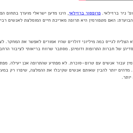
פ׳ ניר ברזילאי.
פרופסור ברזילאי
, הינו מדען ישראלי מוערך בתחום הפ
בוערת: האם מטפורמין היא תרופה מאריכת חיים המומלצת לאנשים רבים
 הצליח לגייס כמה מיליוני דולרים שהיו אמורים לאפשר את המחקר. לצ
סדיהן של חברות התרופות ודומיהן. מסתבר שרווח בריאותי לציבור הר
מין עבור אנשים עם טרום-סוכרת. לא מפתיע שהתרופה אכן יעילה. מפ
מדהים יותר להבין שאותם אנשים שקיבלו את ההמלצה, שיפרו רק במעט א
יותר.