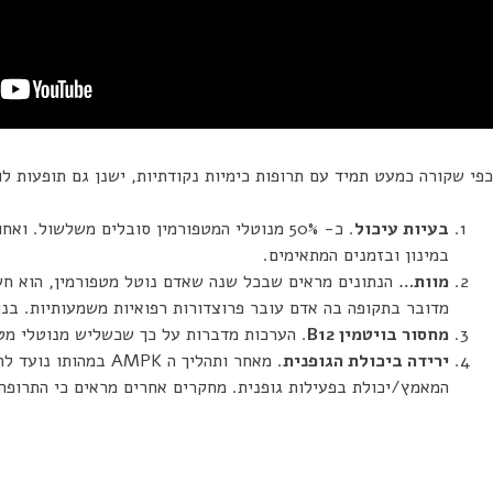
כפי שקורה כמעט תמיד עם תרופות כימיות נקודתיות, ישנן גם תופעות לו
בעיות עיכול
. כ- 50% מנוטלי המטפורמין סובלים משלשול
במינון ובזמנים המתאימים.
מוות…
מדובר בתקופה בה אדם עובר פרוצדורות רפואיות משמעותיות. בנו
מחסור בויטמין B12
. הערכות מדברות על כך שכשליש מנוטלי מטפ
ירידה ביכולת הגופנית
. מאחר ותהליך ה K
המאמץ/יכולת בפעילות גופנית. מחקרים אחרים מראים כי התרופה