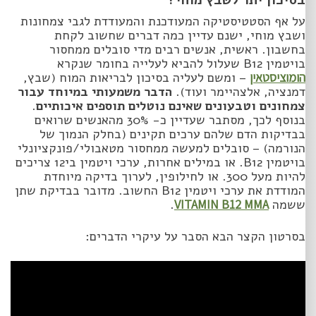
בסיכון יתר לשבץ מוחי?
על אף הסטטיסטיקה המעודכנת והמעודדת לגבי צמחונות
ושבץ מוחי, ישנם עדיין כמה דברים שחשוב לקחת
בחשבון. ראשית, אנשים רבים מדי סובלים ממחסור
בויטמין B12 שעלול להביא לעלייה בחומר שנקרא
הומוציסטאין
– ומשם לעליה בסיכון לבריאות המוח (שבץ,
דמנציה, אלצהיימר ועוד).
הדבר משמעותי במיוחד עבור
צמחונים וטבעונים שאינם נוטלים תוספים איכותיים
.
בנוסף לכך, מסתבר שעדיין כ- 30% מהאנשים שרואים
בבדיקות הדם שלהם ערכים תקינים (בחלק הנמוך של
הנורמה) – סובלים למעשה ממחסור מטאבולי/פונקציונלי
בויטמין B12. או במילים אחרות, ערכי ויטמין בי12 צריכים
להיות מעל 300. או לחילופין, לערוך בדיקה מיוחדת
המודדת את ערכי ויטמין B12 החשוב. מדובר בבדיקת שתן
ששמה
VITAMIN B12 MMA
.
בסרטון הקצר הבא הסבר על עיקרי הדברים: