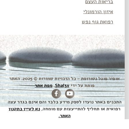
בריאות העצם
איזון הורמונלי
רפואת גוף נפש
אופיר פוגל נטורופת – כל הזכויות שמורות © 2025. האתר
פותח על ידי
Shal3v
.
מפת אתר
התכנים באתר נועדו לספק מידע בלבד והם אינם בגדר עצה
רפואית או תחליף להתייעצות עם מומחה,
נא לעיין בתקנון
האתר.