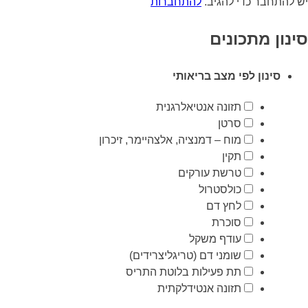
יש להתחבר כדי להגיב.
להתחברות
סינון מתכונים
סינון לפי מצב בריאותי
תזונה אנטיאלרגנית
סרטן
מוח – דמנציה, אלצהיימר, זיכרון
תקין
טרשת עורקים
כולסטרול
לחץ דם
סוכרת
עודף משקל
שומני דם (טריגליצרידים)
תת פעילות בלוטת התריס
תזונה אנטידלקתית