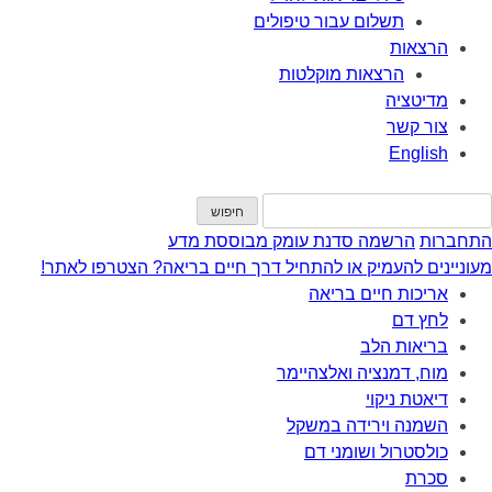
תשלום עבור טיפולים
הרצאות
הרצאות מוקלטות
מדיטציה
צור קשר
English
התחברות
הרשמה
סדנת עומק מבוססת מדע
מעוניינים להעמיק או להתחיל דרך חיים בריאה? הצטרפו לאתר!
אריכות חיים בריאה
לחץ דם
בריאות הלב
מוח, דמנציה ואלצהיימר
דיאטת ניקוי
השמנה וירידה במשקל
כולסטרול ושומני דם
סכרת