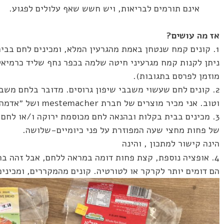
אינם תורמים לבריאות, ויש חשש שאף עלולים לפגוע.
אז מה עושים?
1. קונים קמח שנטחן באמת מהגרעין המלא, ומכינים לחם בבית.
ניתן לקנות קמח מגרעיני חיטה שלמה בכפר נחף שליד כרמיאל
מוזמן לפרסם בתגובות).
2. קונים לחם שעשוי משבבי שיפון גרוסים. מדובר בלחם משבי
וטוב. אני מכיר מוצרים של חברת mestemacher ושל ״אדמה״. ראו למטה תמונות.
3. מכינים בבית בקלות ובהנאה לחם מכוסמת ירוקה ו/או לח
של פחות מחצי שעה המפוזרת על פני כיומיים-שלושה.
הינה קישור למתכון , והינה
4. אופציה נוספת, קצת פחות דומה במראה ללחם, אבל זהה בתפקיד – כוללת מוצרים של
הם דומים יותר לקרקר או לטורטיה. קונים מהמקררים, ומכיני