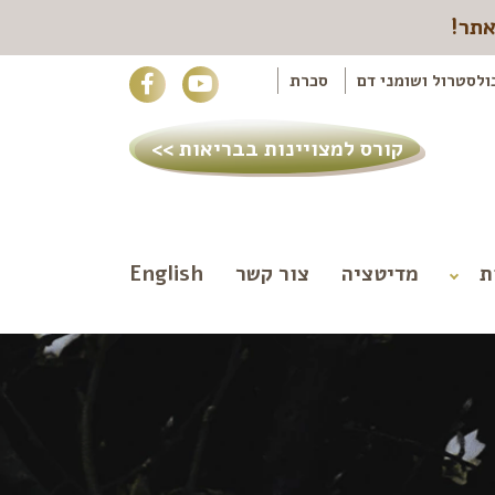
אתר!
ולסטרול ושומני דם
סכרת
קורס למצויינות בבריאות >>
ת
מדיטציה
צור קשר
English