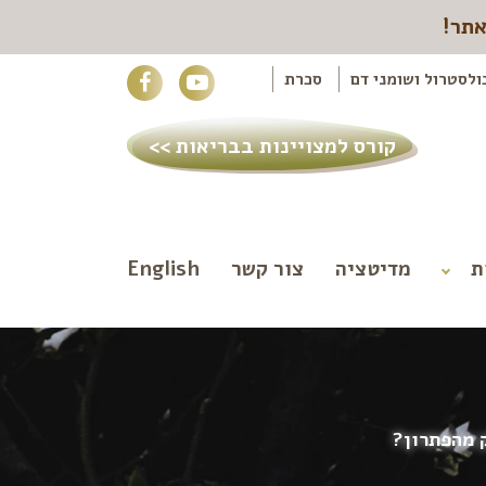
אתר!
ולסטרול ושומני דם
סכרת
קורס למצויינות בבריאות >>
ת
מדיטציה
צור קשר
English