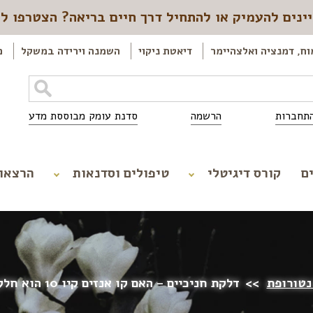
ינים להעמיק או להתחיל דרך חיים בריאה? הצטרפו ל
וח, דמנציה ואלצהיימר
דיאטת ניקוי
השמנה וירידה במשקל
כ
תחברות
הרשמה
סדנת עומק מבוססת מדע
ם
קורס דיגיטלי
טיפולים וסדנאות
הרצאו
נטורופת
>>
דלקת חניכיים – האם קו אנזים קיו 10 הוא חלק מהפתרון?