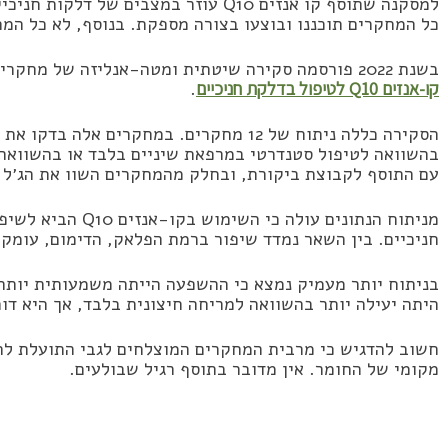
למסקנה שתוסף קו אנזים Q10 עוזר במצבים ש
כל המחקרים תוכננו ובוצעו בצורה מספקת. בנוסף, לא כל המח
בשנת 2022 פורסמה סקירה שיטתית ומטה-אנליזה של מחקרים קליניים במטרה להעריך את
קו-אנזים Q10 לטיפול בדלקת חניכיים
.
בהשוואה לטיפול סטנדרטי במרפאת שיניים בלבד או בהשוואה 
עם התוסף לקבוצת ביקורת, ובחלק מהמחקרים השוו את הג׳ל עם ה Q10 להתערבות אחרת בחצי הפ
מניתוח הנתונים עולה
חניכיים. בין השאר נמדד שיפור ברמת הפלאק, הדימום, עומק 
בניתוח יותר מעמיק נמצא כי ההשפעה הייתה משמעותית יותר כ
היתה יעילה יותר בהשוואה למריחה חיצונית בלבד, אך היא ד
מקומי של החומר. אין מדובר בתוסף רגיל שבולעים.