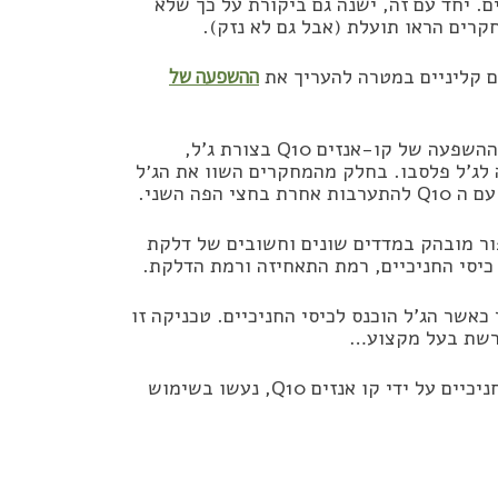
ל דלקות חניכיים. יחד עם זה, ישנה גם ביקורת על כך שלא
קרים הראו תועלת (אבל גם לא נזק).
ההשפעה של
הסקירה כללה ניתוח של 12 מחקרים. במחקרים אלה בדקו את ההשפעה של קו-אנזים Q10 בצורת ג’ל,
לג’ל פלסבו. בחלק מהמחקרים השוו את הג׳ל
ה השני.
 כי השימוש בקו-אנזים Q10 הביא לשיפור מובהק במדדים שונים וחשובים של דלקת
כיסי החניכיים, רמת התאחיזה ורמת הדלקת.
אשר הג’ל הוכנס לכיסי החניכיים. טכניקה זו
ורשת בעל מקצוע…
חשוב להדגיש כי מרבית המחקרים המוצלחים לגבי התועלת לחניכיים על ידי קו אנזים Q10, נעשו בשימוש