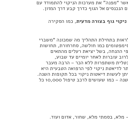
אשר “מפנה” את מערכות הניקוי להתמודד עם
 הנכנסים אל הגוף כדרך קבע דרך המזון.
ניקוי גוף בצורה מדעית
, כמו הסקירה
לראות בתחילת התהליך מה שמכונה “משברי
. הכוונה היא לסימפטומים כמו חולשה, סחרחורת, תחושות
פי ההנחה, בשל יציאת רעלים מהתאים
רוב עוברות לאחר יומיים עד שבוע,
נטלית משתפרות ללא הכר – הרבה מעבר
ר לדיאטת ניקוי לפי הרפואה הטבעית היא
ן לעשות דיאטות ניקוי בכל תקופות השנה.
התדירות המומלצת לאדם הרגיל היא לעשות ניקוי גוף פעם בשנה – כמו שעושים לרכב טיפול 10,000 כל
 מלא, בסמתי מלא, שחור, אדום ועוד.