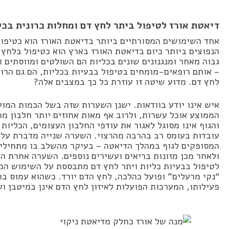
דיאטת אורז לטיפול ביתר לחץ דם ומחלות כרונית בכל
אחד השימושים המסורתיים ביותר בדיאטת האורז הוא כטיפול 
הנפוצים ביותר כיום בדיאטת האורז בארץ הוא כטיפול בלחץ 
גבוה מאחר ומנגנונים שונים בכליות הם השולטים ומווסתים א
– אותם רופאים-מומחים בטיפול בבעיות בכליות, הם גם הרו
לחץ דם. מדוע שיטה זו עוזרת כל כך במצבים אלה?
איש אינו יודע בוודאות. ישנן השערות שזה בשל הכמות המו
הממוצע אוכל עשרות, ולרוב אף מאות אחוזים יותר חלבון מ
והגוף אינו מסוגל לאגור את עודפי החלבון העצומים, הכליות
עובדות בעומס רב בהרבה מהרצוי. השערה שנייה מדברת על ע
המסופקים לגוף במהלך הדיאטה – בעיקר מהשלב בו מתחילים
ולאחר מכן מזונות בריאים ועשירים נוספים. השערה אחרת ה
לטיפול בבעיות כליות ויתר לחץ דם מתבססת על השימוש המס
“נקי מרעלים” ופועל כהלכה, לחץ הדם יורד. כשהוא עמוס ב
פעילותו, המערכות הפועלות לאיזון לחץ הדם אינן במיטבן וע