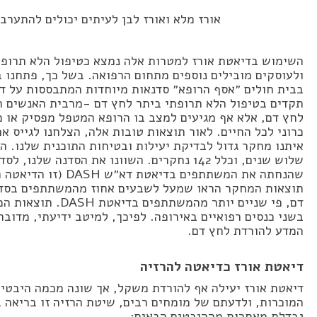
אורז מלא ואורז לבן לעיתים יכולים להתערב
השימוש בדיאטת אורז למטרות אלה נמצא כטיפול הלא תרופת
ולעוסקים מובילים נוספים מתחום הרפואה. בשל כך, פתחנו
בבית חולים ״אסף הרופא״ סדנאות מיוחדות המתבססות על ד
תקדים בטיפול הלא תרופתי ביתר לחץ דם -מרבית האנשים ה
לחץ דם, אלא אף מגיעים למצב בו הרופא המטפל מפסיק או 
כרוני לכל החיים. לאור תוצאות טובות אלה, הצלחנו לגייס 
איתנו מחקר גדול לבדיקת יעילות ובטיחות התוכנית שלנו. 
שלוש שנים, וכלל 142 נחקרים. השוונו את הסדנה
שהנחתה את המשתתפים בד
תוצאות המחקר הראו שמעל לשבעים אחוז מהמשתתפים בסדנה
דם, פי שניים יותר מהמשתתפים בדיאטת DASH. תוצאות המחקר פורסמו
בשני כנסים רפואיים באירופה. לפיכך, למיטב ידיעתי, מדוב
המדע להורדת לחץ דם.
דיאטת אורז כדיאטה להרזיה
דיאטת אורז יעילה אף להורדת משקל, אך שונה מכמה היבטי
המוכרות, ולדעתם של מומחים רבים, שיטת הרזיה זו בריאה 
נבדלת מאחרות מההיבטים הבאים: