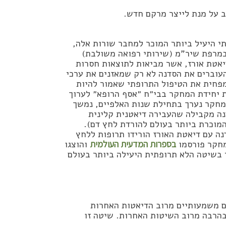
ב על מנת לייצר מרקם חדש.
י היעיל ביותר המוכר למחבר שורות אלה,
 במרפת שיר”מ (שירותי רפואה משולבת)
יאטת אורז, אשר מביאות לתוצאות חסרות
עוברים את הסדנה לא רק שמאזנים את ערכי
מפחית את הטיפול התרופתי שאמור להיות
את יחידת המחקר בבי״ח ״אסף הרופא״ לערוך
המחקר נערך בתחילת שנות האלפיים, נמשך
 שלנו, לסדנה מקבילה שהעבירה דיאטנית קלינית
יאטת דא״ש DASH (זו הדיאטה המוכרת ביותר בעולם להורדת לחץ דם).
 עם דיאטת האורז הורידו תרופות ללחץ
בספרות המדעית העולמית
והוצגו
ר בשיטה הלא תרופתית היעילה ביותר בעולם
ם משמעותיים מרוב הדיאטות האחרות
בהרבה מרוב השיטות האחרות. שיטה זו