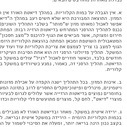
א. אין הגבלה על כמות הקלוריות. במהלך דיאטת האורז אין ה
המזון. התוצאה המבורכת היא שלא חשים רעב במהלך ה”דיאט
אפשר לאכול (מאותו מזון ש”מותר” בשלבי התהליך השונים).
נכנס לתהליך ההרסני המתרחש בדיאטות הרזיה רבות: הפחתת 
חירום ומצוקה, אשר מביאים את הגוף להיכנס ל”מצב חסכון”
המטאבולית השוטפת ומכאן הפחתה בהוצאת הקלוריות היומי
הגוף למצב בו צריך לצמצם את צריכת הקלוריות עוד ועוד על
המשקל. תהליך פזיולוגי הרסני זה הוא אחת הסיבות העיקריו
חודשים בלבד, וכאשר חוזרים לאכול “רגיל” עולים במשקל ב
הדיאטה. תהליך הרסני זה, כאמור, נמנע כשיורדים במשקל ב
קלורית.
ב. איכות המזון. בכל התהליך ישנה הקפדה על אכילת מזונות 
ויטמינים, מינרלים ופיטוכימקלים החסרים לרוב בתזונה המ
בחומרים נפוצים בדיאטות הרזייה אשר עלולים לגרום לבעיות
מוצרי “דיאט”, לחם קל, מוצרים מתועשים דלי קלוריות וכדו
ג. ירידה איטית במשקל. מאחר ובדיאטת האורז לא מגבילים בכ
בכמות הקלוריות היומית – הירידה במשקל איטית ובריאה. למ
בקצב נכון הינה בריאה יותר, ומעלה את הסיכוי לשמור על ה