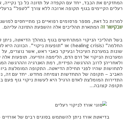
המחזקים את הכבד, יחד עם הקפדה על תזונה כל כך נקייה, 
רעלים הקיימים בגוף תקופה ארוכה ללא צורך “לטפל” ברעלים
למרות כל זאת, מספר פרסומים רפואיים כן מתייחסים למושג
שבקישור זה
המתארת תהליכים אלה והשפעת התזונה עליהם.
בשל תהליכי הניקוי המתרחשים בגוף במהלך הדיאטה, ניתן 
החלמה” (healing crisis) או “תופעות ניקוי”
שונות במערכת העיכול ובעיקר כאבי ראש, אשר נוצרים, על 
ומערכות הניקוי אל זרם הדם, הלימפה והזיעה. תופעות אלה ל
ולאחריהן לרוב ההרגשה הפיזית, רמת האנרגיה וההרגשה המ
לתחושות שהיו לפני תחילת הדיאטה. התקופה המומלצת ביות
האביב – תקופה של התחדשות וצמיחה מחדש. יחד עם זה, נית
תקופה קצובה…
בדיאטת אורז ניתן להשתמש בסוגים רבים של אורזים -