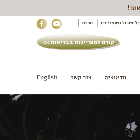
אתר!
ולסטרול ושומני דם
סכרת
קורס למצויינות בבריאות >>
מדיטציה
צור קשר
English