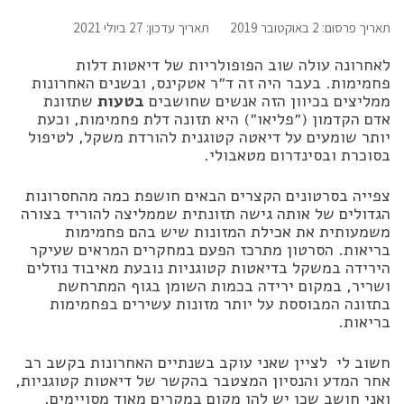
תאריך פרסום: 2 באוקטובר 2019
תאריך עדכון: 27 ביולי 2021
לאחרונה עולה שוב הפופולריות של דיאטות דלות
פחמימות. בעבר היה זה ד״ר אטקינס, ובשנים האחרונות
ממליצים בכיוון הזה אנשים שחושבים
בטעות
שתזונת
אדם הקדמון (״פליאו״) היא תזונה דלת פחמימות, וכעת
יותר שומעים על דיאטה קטוגנית להורדת משקל, לטיפול
בסוכרת ובסינדרום מטאבולי.
צפייה בסרטונים הקצרים הבאים חושפת כמה מהחסרונות
הגדולים של אותה גישה תזונתית שממליצה להוריד בצורה
משמעותית את אכילת המזונות שיש בהם פחמימות
בריאות. הסרטון מתרכז הפעם במחקרים המראים שעיקר
הירידה במשקל בדיאטות קטוגניות נובעת מאיבוד נוזלים
ושריר, במקום ירידה בכמות השומן בגוף המתרחשת
בתזונה המבוססת על יותר מזונות עשירים בפחמימות
בריאות.
חשוב לי לציין שאני עוקב בשנתיים האחרונות בקשב רב
אחר המדע והנסיון המצטבר בהקשר של דיאטות קטוגניות,
ואני חושב שכן יש להן מקום במקרים מאוד מסויימים,