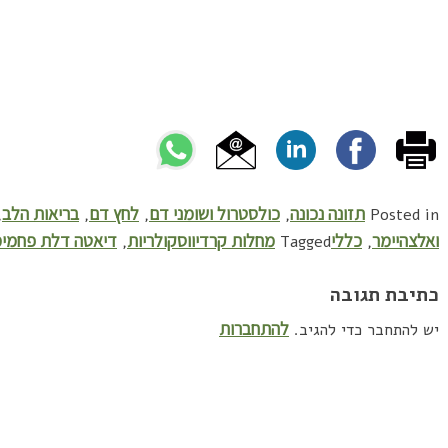
תזונה נכונה
כולסטרול ושומני דם
לחץ דם
בריאות הלב
,
,
,
,
Posted in
ואלצהיימר
כללי
מחלות קרדיווסקולריות
דיאטה דלת פחמימ
,
Tagged
,
כתיבת תגובה
להתחברות
יש להתחבר כדי להגיב.