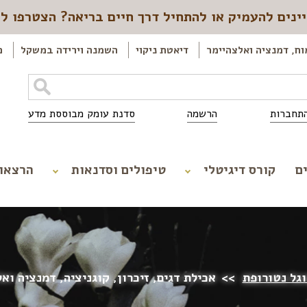
ינים להעמיק או להתחיל דרך חיים בריאה? הצטרפו ל
וח, דמנציה ואלצהיימר
דיאטת ניקוי
השמנה וירידה במשקל
כ
תחברות
הרשמה
סדנת עומק מבוססת מדע
ם
קורס דיגיטלי
טיפולים וסדנאות
הרצאו
וגל נטורופת
>>
אכילת דגים, זיכרון, קוגניציה, דמנציה וא