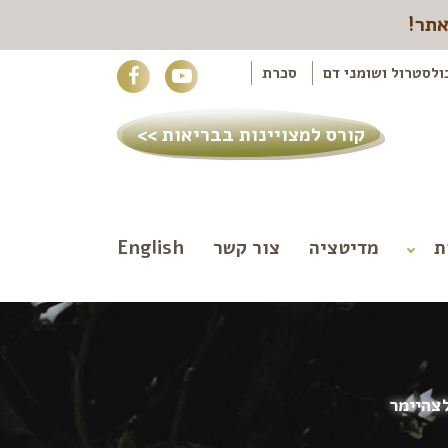
אתר!
ולסטרול ושומני דם
סכרת
קורס למצויינות בבריאות >>
ת
מדיטציה
צור קשר
English
לצהיימר