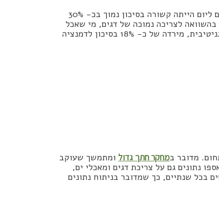
על פי החוקרים, הנתונים מראים כי צריכה של כ- 150 גרם דגים ליום הייתה קשורה בסיכון נמוך בכ- 30%
 בהשוואה לצריכה נמוכה של דגים, מי שאכל
הרבה דגים נהנה מסיכון נמוך ב-18% לפגיעה או הידרדרות קוגניטיבית, מירדה של כ- 18% בסיכון לדמנציה
ום. מדובר ב
מחקר חתך גדול
ומתמשך שעוקב
נשים מעל גיל 60 בארה״ב. בין השנים 1999 ל- 2018 נאספו נתונים גם על צריכת דגים ומאכלי ים,
ר לבריאות המוח. אל המחקר מצטרפים 5000 אנשים בכל שנתיים, כך שמדובר בניתוח נתונים