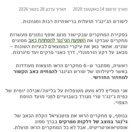
תאריך פרסום: 14 באוקטובר 2020
תאריך עדכון: 28 בינואר 2026
לשורש הג׳ינג׳ר תועלות בריאותיות רבות ומגוונות.
בסקירת המחקרים שבקישור מוצג אוסף נתונים מעשרות
מחקרים שבדקו את
השפעת הגי׳נגר להפחתת כאב
מסוגים
שונים. אתאר כאן את עיקרי הממצאים לבעיות השונות –
מכאב על רקע הורמונלי, דרך כאבי פרקים ועד מיגרנות.
ראשית, מסתבר ש-6 מחקרים הראו תוצאות מעודדות
באשר ליעילותו של שורש הגינגר
להפחית כאב הקשור
למחזור החודשי
.
אני ממליץ ללא מעט מטופלות על בליעה/אכילה יומית של
כפית ג׳ינג׳ר טרי מגורד כשבועיים לפני מועד הווסת
הצפוי.
בנוסף, 9 מחקרים הראו את פוטנציאל הקלת הכאב של
גי׳נגר במצב של דלקות מפרקים
בברך מסוג
אוסטיאוארטריטיס, אבל לא כל המחקרים הראו תועלת.