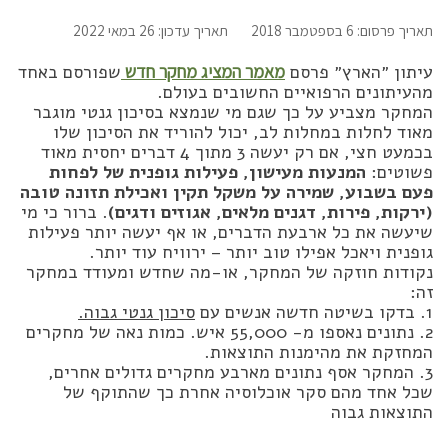
תאריך פרסום: 6 בספטמבר 2018
תאריך עדכון: 26 במאי 2022
עיתון ״הארץ״ פרסם
מאמר המציג מחקר חדש
שפורסם באחד
מהעיתונים הרפואיים החשובים בעולם.
המחקר מצביע על כך שגם מי שנמצא בסיכון גנטי מוגבר
מאוד לחלות במחלות לב, יכול להוריד את הסיכון שלו
בכמעט חצי, אם רק יעשה 3 מתוך 4 דברים יחסית מאוד
פשוטים:
המנעות מעישון, פעילות גופנית של לפחות
פעם בשבוע, שמירה על משקל תקין ואכילת תזונה טובה
(ירקות, פירות, דגנים מלאים, אגוזים ודגים)
. ברור כי מי
שיעשה את כל ארבעת הדברים, או אף יעשה יותר פעילות
גופנית ויאכל אפילו טוב יותר – ירוויח עוד יותר.
נקודות חוזקה של המחקר, או-מה שחדש ומעודד במחקר
זה:
1. בדקו בשיטה חדשה אנשים עם
סיכון גנטי גבוה.
2. נתונים נאספו מ- 55,000 איש. כמות נאה של מחקרים
המחזקת את מהימנות התוצאות.
3. המחקר אסף נתונים מארבע מחקרים גדולים אחרים,
שכל אחד מהם סקר אוכלוסיה אחרת כך שהתוקף של
התוצאות גבוה