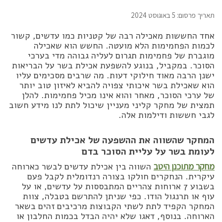
תאריך פרסום: 5 באוגוסט 2024
אחד החששות מאכילה רבה של קטניות כמו עדשים, קשור
לכמות הפחמימות הלא מועטה. החשש הוא שאכילה
מוגברת של פחמימות תגרום לעליה גבוהה מדי בערכי
הסוכר. במקביל, בנוגע להשפעת אכילת בשר על הבריאות
ישנן הרבה מאוד חילוקי דעות. מה שרבים מסכימים עליו
הוא שאכילת בשר איכותי צפויה להביא לאיזון טוב יותר
של ערכי הסוכר, מאחר והוא אינו מכיל פחמימות. להלן
תמצית של מחקר קליני מעניין שיכול לתת לנו מידע חשוב
לגבי חששות ודילמות אלה.
המחקר שהשווה את ההשפעה של אכילת עדשים
לעומת בשר על עליית הסוכר בדם
מחקר מתוכנן היטב
השווה בין אכילת עדשים לבשר כארוחה
עיקרית. הנחקרים חולקו בצורה רנדומלית לקבל פעם
בשבוע 7 ארוחות צהריים המתבססות על עדשים, או על
עוף או תרנגול הודו. כפי שניתן להתרשם בטבלה, צוות
המחקר הקפיד לתת לשתי הקבוצות מרכיבים זהים בשאר
הארוחה. בנוסף, דאגו שלא יהיה הבדל בכמות החלבון או