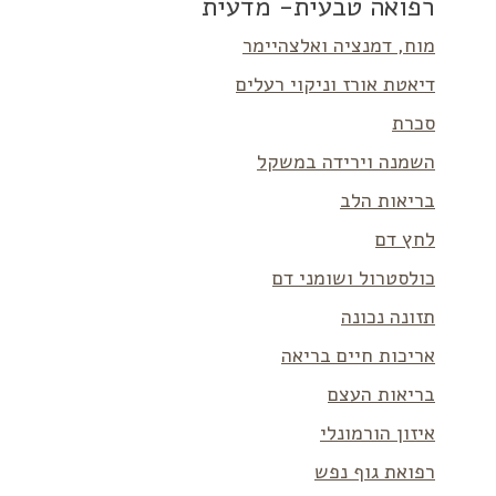
רפואה טבעית- מדעית
מוח, דמנציה ואלצהיימר
דיאטת אורז וניקוי רעלים
סכרת
השמנה וירידה במשקל
בריאות הלב
לחץ דם
כולסטרול ושומני דם
תזונה נכונה
אריכות חיים בריאה
בריאות העצם
איזון הורמונלי
רפואת גוף נפש