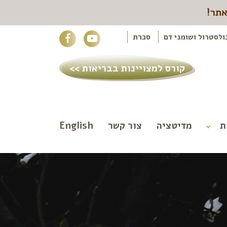
אתר!
ולסטרול ושומני דם
סכרת
קורס למצויינות בבריאות >>
ת
מדיטציה
צור קשר
English