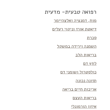
רפואה טבעית- מדעית
מוח, דמנציה ואלצהיימר
דיאטת אורז וניקוי רעלים
סכרת
השמנה וירידה במשקל
בריאות הלב
לחץ דם
כולסטרול ושומני דם
תזונה נכונה
אריכות חיים בריאה
בריאות העצם
איזון הורמונלי