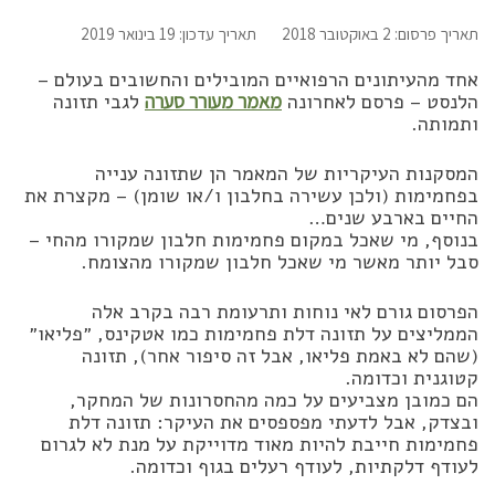
תאריך פרסום: 2 באוקטובר 2018
תאריך עדכון: 19 בינואר 2019
אחד מהעיתונים הרפואיים המובילים והחשובים בעולם –
הלנסט – פרסם לאחרונה
מאמר מעורר סערה
לגבי תזונה
ותמותה.
המסקנות העיקריות של המאמר הן שתזונה ענייה
בפחמימות (ולכן עשירה בחלבון ו/או שומן) – מקצרת את
החיים בארבע שנים…
בנוסף, מי שאכל במקום פחמימות חלבון שמקורו מהחי –
סבל יותר מאשר מי שאכל חלבון שמקורו מהצומח.
הפרסום גורם לאי נוחות ותרעומת רבה בקרב אלה
הממליצים על תזונה דלת פחמימות כמו אטקינס, ״פליאו״
(שהם לא באמת פליאו, אבל זה סיפור אחר), תזונה
קטוגנית וכדומה.
הם כמובן מצביעים על כמה מהחסרונות של המחקר,
ובצדק, אבל לדעתי מפספסים את העיקר: תזונה דלת
פחמימות חייבת להיות מאוד מדוייקת על מנת לא לגרום
לעודף דלקתיות, לעודף רעלים בגוף וכדומה.