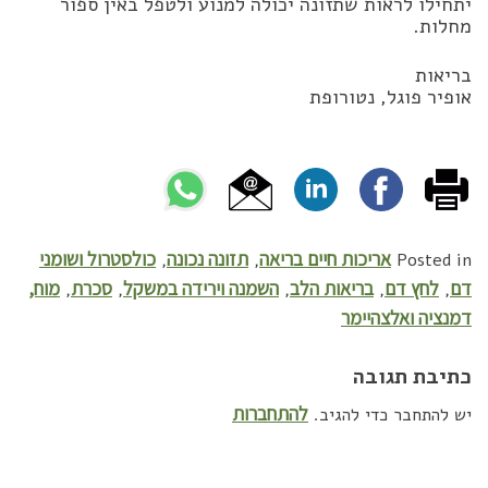
יתחילו לראות שתזונה יכולה למנוע ולטפל באין ספור
מחלות.
בריאות
אופיר פוגל, נטורופת
אריכות חיים בריאה
תזונה נכונה
כולסטרול ושומני
,
,
Posted in
דם
לחץ דם
בריאות הלב
השמנה וירידה במשקל
סכרת
מוח,
,
,
,
,
,
דמנציה ואלצהיימר
כתיבת תגובה
להתחברות
יש להתחבר כדי להגיב.