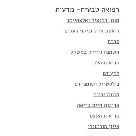
רפואה טבעית- מדעית
מוח, דמנציה ואלצהיימר
דיאטת אורז וניקוי רעלים
סכרת
השמנה וירידה במשקל
בריאות הלב
לחץ דם
כולסטרול ושומני דם
תזונה נכונה
אריכות חיים בריאה
בריאות העצם
איזון הורמונלי