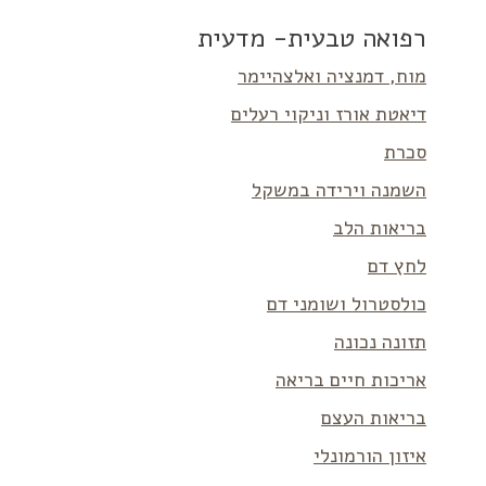
רפואה טבעית- מדעית
מוח, דמנציה ואלצהיימר
דיאטת אורז וניקוי רעלים
סכרת
השמנה וירידה במשקל
בריאות הלב
לחץ דם
כולסטרול ושומני דם
תזונה נכונה
אריכות חיים בריאה
בריאות העצם
איזון הורמונלי