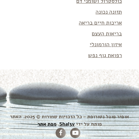
כולסטרול ושומני דם
תזונה נכונה
אריכות חיים בריאה
בריאות העצם
איזון הורמונלי
רפואת גוף נפש
אופיר פוגל נטורופת – כל הזכויות שמורות © 2025. האתר
פותח על ידי
Shal3v
.
מפת אתר