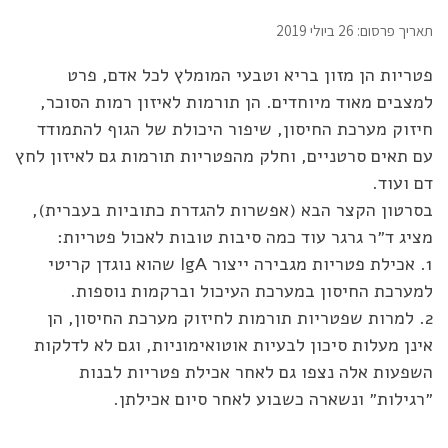
תאריך פרסום: 26 ביולי 2019
פטריות הן מזון בריא וטבעי המומלץ לכל אדם, פרט
למצבים מאוד מיוחדים. הן תורמות לאיזון רמות הסוכר,
חיזוק מערכת החיסון, שיפור היכולת של הגוף להתמודד
עם תאים סרטניים, וחלק מהפטריות תורמות גם לאיזון לחץ
דם ועוד.
בסרטון הקצר הבא (אפשרות להגדרת כתוביות בעברית),
מציג ד״ר גרגר עוד כמה סיבות טובות לאכול פטריות:
1. אכילת פטריות מגבירה ייצור IgA שהוא נוגדן קריטי
למערכת החיסון במערכת העיכול וברקמות נוספות.
2. למרות שפטריות תורמות לחיזוק מערכת החיסון, הן
אינן מעלות סיכון לבעיות אוטואימוניות, וגם לא לדלקות
השפעות אלה נצפו גם לאחר אכילת פטריות לבנות
״רגילות״ ונשארה כשבוע לאחר סיום אכילתן.