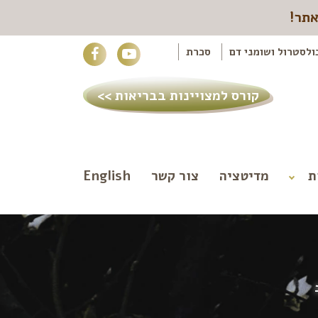
אתר!
ולסטרול ושומני דם
סכרת
קורס למצויינות בבריאות >>
ת
מדיטציה
צור קשר
English