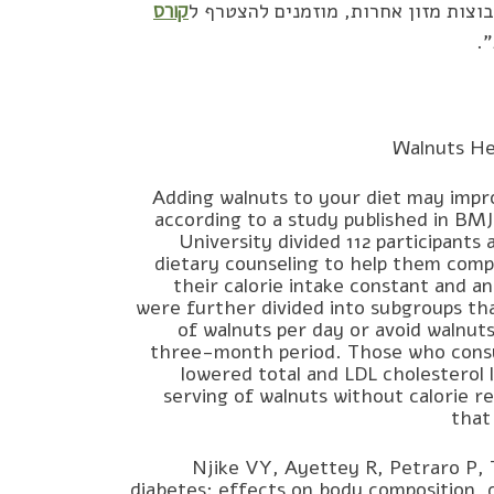
וצות מזון אחרות, מוזמנים להצטרף ל
קורס
.
Walnuts He
Adding walnuts to your diet may impro
according to a study published in BM
University divided 112 participants
dietary counseling to help them comp
their calorie intake constant and 
were further divided into subgroups th
of walnuts per day or avoid walnuts
three-month period. Those who consu
lowered total and LDL cholesterol 
serving of walnuts without calorie re
that
Njike VY, Ayettey R, Petraro P, T
diabetes: effects on body composition, 