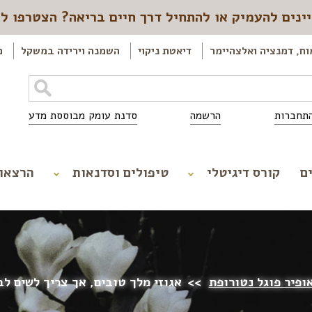
ינים להעמיק או להתחיל דרך חיים בריאה? הצטרפו ל
וח, דמנציה ואלצהיימר
דיאטת ניקוי
השמנה וירידה במשקל
כ
תחברות
הרשמה
סדנת עומק מבוססת מדע
ם
קורס דיגיטלי
טיפולים וסדנאות
הרצאו
ופיר פוגל נטורופת
>>
אגוזי מלך טובים, אך צריך לשים לב