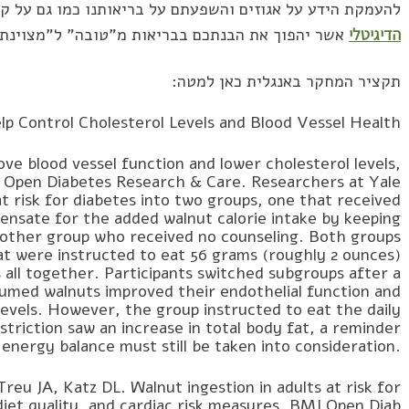
להעמקת הידע על אגוזים והשפעתם על בריאותנו כמו גם על קב
הדיגיטלי
אשר יהפוך את הבנתכם בבריאות מ”טובה” ל”מצוינת”
תקציר המחקר באנגלית כאן למטה:
lp Control Cholesterol Levels and Blood Vessel Health
ve blood vessel function and lower cholesterol levels,
J Open Diabetes Research & Care. Researchers at Yale
 at risk for diabetes into two groups, one that received
ensate for the added walnut calorie intake by keeping
another group who received no counseling. Both groups
at were instructed to eat 56 grams (roughly 2 ounces)
 all together. Participants switched subgroups after a
med walnuts improved their endothelial function and
levels. However, the group instructed to eat the daily
striction saw an increase in total body fat, a reminder
 energy balance must still be taken into consideration.
reu JA, Katz DL. Walnut ingestion in adults at risk for
diet quality, and cardiac risk measures. BMJ Open Diab