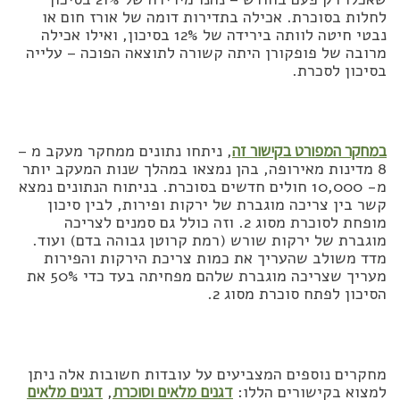
לחלות בסוכרת. אכילה בתדירות דומה של אורז חום או
נבטי חיטה לוותה בירידה של 12% בסיכון, ואילו אכילה
מרובה של פופקורן היתה קשורה לתוצאה הפוכה – עלייה
בסיכון לסכרת.
במחקר המפורט בקישור זה
, ניתחו נתונים ממחקר מעקב מ –
8 מדינות מאירופה, בהן נמצאו במהלך שנות המעקב יותר
מ- 10,000 חולים חדשים בסוכרת. בניתוח הנתונים נמצא
קשר בין צריכה מוגברת של ירקות ופירות, לבין סיכון
מופחת לסוכרת מסוג 2. וזה כולל גם סמנים לצריכה
מוגברת של ירקות שורש (רמת קרוטן גבוהה בדם) ועוד.
מדד משולב שהעריך את כמות צריכת הירקות והפירות
מעריך שצריכה מוגברת שלהם מפחיתה בעד כדי 50% את
הסיכון לפתח סוכרת מסוג 2.
מחקרים נוספים המצביעים על עובדות חשובות אלה ניתן
למצוא בקישורים הללו:
דגנים מלאים וסוכרת
,
דגנים מלאים