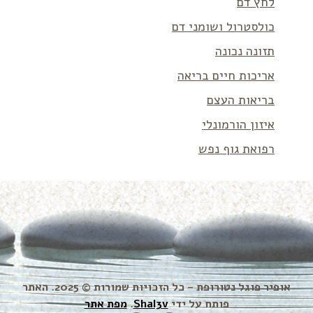
לחץ דם
כולסטרול ושומני דם
תזונה נכונה
אריכות חיים בריאה
בריאות העצם
איזון הורמונלי
רפואת גוף נפש
אופיר פוגל נטורופת – כל הזכויות שמורות © 2025. האתר
פותח על ידי
Shal3v
.
מפת אתר